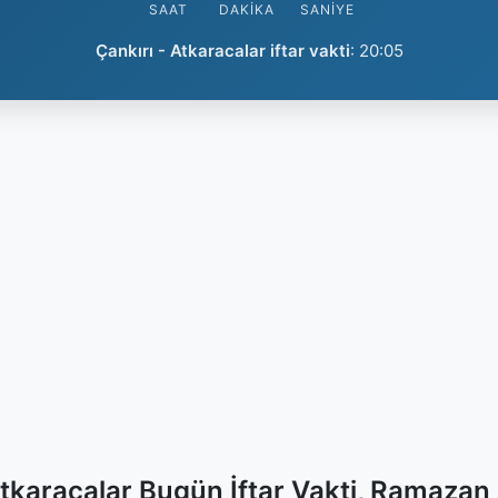
SAAT
DAKIKA
SANIYE
Çankırı - Atkaracalar iftar vakti
:
20:05
Atkaracalar Bugün İftar Vakti, Ramazan