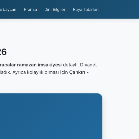
erbaycan
Fransa
Dini Bilgiler
Rüya Tabirleri
26
aracalar ramazan imsakiyesi
detaylı. Diyanet
rladık. Ayrıca kolaylık olması için
Çankırı -