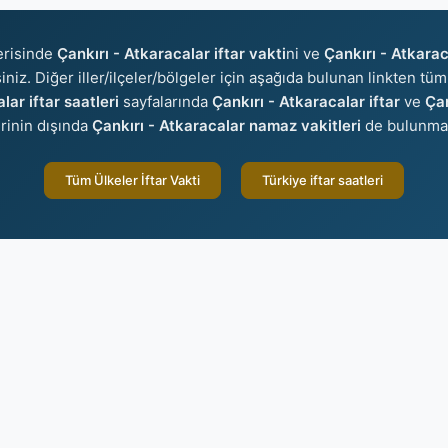
erisinde
Çankırı - Atkaracalar iftar vakti
ni ve
Çankırı - Atkarac
iniz. Diğer iller/ilçeler/bölgeler için aşağıda bulunan linkten tüm 
lar iftar saatleri
sayfalarında
Çankırı - Atkaracalar iftar
ve
Çan
erinin dışında
Çankırı - Atkaracalar namaz vakitleri
de bulunmak
Tüm Ülkeler İftar Vakti
Türkiye iftar saatleri