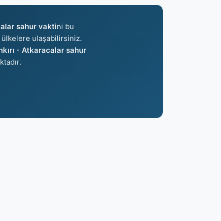
alar sahur vakti
ni bu
ülkelere ulaşabilirsiniz.
kırı - Atkaracalar sahur
tadır.