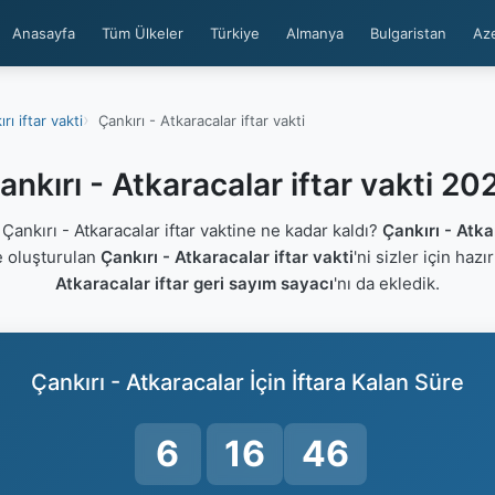
Anasayfa
Tüm Ülkeler
Türkiye
Almanya
Bulgaristan
Az
rı iftar vakti
Çankırı - Atkaracalar iftar vakti
ankırı - Atkaracalar iftar vakti 20
ankırı - Atkaracalar iftar vaktine ne kadar kaldı?
Çankırı - Atk
e oluşturulan
Çankırı - Atkaracalar iftar vakti
'ni sizler için hazı
Atkaracalar iftar geri sayım sayacı
'nı da ekledik.
Çankırı - Atkaracalar İçin İftara Kalan Süre
6
16
45