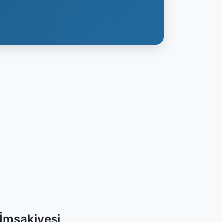
 İmsakiyesi