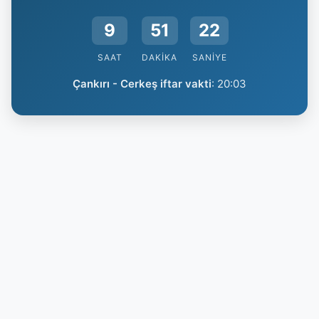
9
51
22
SAAT
DAKIKA
SANIYE
Çankırı - Cerkeş iftar vakti
:
20:03