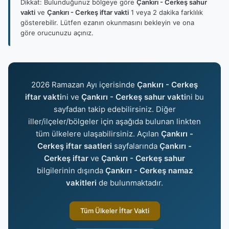
Dikkat: Bulunduğunuz bölgeye göre
Çankırı - Cerkeş sahur
vakti
ve
Çankırı - Cerkeş iftar vakti
1 veya 2 dakika farklılık
gösterebilir. Lütfen ezanın okunmasını bekleyin ve ona
göre orucunuzu açınız.
2026 Ramazan Ayı içerisinde
Çankırı - Cerkeş
iftar vakti
ni ve
Çankırı - Cerkeş sahur vakti
ni bu
sayfadan takip edebilirsiniz. Diğer
iller/ilçeler/bölgeler için aşağıda bulunan linkten
tüm ülkelere ulaşabilirsiniz. Açılan
Çankırı -
Cerkeş iftar saatleri
sayfalarında
Çankırı -
Cerkeş iftar
ve
Çankırı - Cerkeş sahur
bilgilerinin dışında
Çankırı - Cerkeş namaz
vakitleri
de bulunmaktadır.
Tüm Ülkeler İftar Vakti