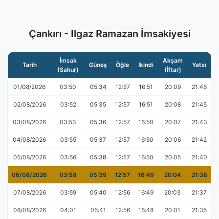
Çankırı - Ilgaz Ramazan İmsakiyesi
İmsak
Akşam
Tarih
Güneş
Öğle
İkindi
Yatsı
(Sahur)
(İftar)
01/08/2026
03:50
05:34
12:57
16:51
20:09
21:46
02/08/2026
03:52
05:35
12:57
16:51
20:08
21:45
03/08/2026
03:53
05:36
12:57
16:50
20:07
21:43
04/08/2026
03:55
05:37
12:57
16:50
20:06
21:42
05/08/2026
03:56
05:38
12:57
16:50
20:05
21:40
06/08/2026
03:58
05:39
12:57
16:49
20:04
21:38
07/08/2026
03:59
05:40
12:56
16:49
20:03
21:37
08/08/2026
04:01
05:41
12:56
16:48
20:01
21:35