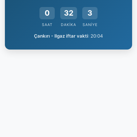
0
32
2
SAAT
DAKIKA
SANIYE
Çankırı - Ilgaz iftar vakti
:
20:04