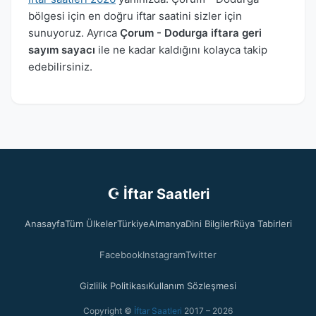
bölgesi için en doğru iftar saatini sizler için
sunuyoruz. Ayrıca
Çorum - Dodurga iftara geri
sayım sayacı
ile ne kadar kaldığını kolayca takip
edebilirsiniz.
☪ İftar Saatleri
Anasayfa
Tüm Ülkeler
Türkiye
Almanya
Dini Bilgiler
Rüya Tabirleri
Facebook
Instagram
Twitter
Gizlilik Politikası
Kullanım Sözleşmesi
Copyright ©
İftar Saatleri
2017 – 2026