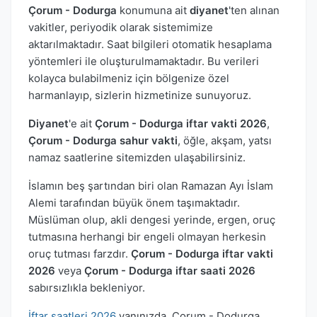
Çorum - Dodurga
konumuna ait
diyanet
'ten alınan
vakitler, periyodik olarak sistemimize
aktarılmaktadır. Saat bilgileri otomatik hesaplama
yöntemleri ile oluşturulmamaktadır. Bu verileri
kolayca bulabilmeniz için bölgenize özel
harmanlayıp, sizlerin hizmetinize sunuyoruz.
Diyanet
'e ait
Çorum - Dodurga iftar vakti 2026
,
Çorum - Dodurga sahur vakti
, öğle, akşam, yatsı
namaz saatlerine sitemizden ulaşabilirsiniz.
İslamın beş şartından biri olan Ramazan Ayı İslam
Alemi tarafından büyük önem taşımaktadır.
Müslüman olup, akli dengesi yerinde, ergen, oruç
tutmasına herhangi bir engeli olmayan herkesin
oruç tutması farzdır.
Çorum - Dodurga iftar vakti
2026
veya
Çorum - Dodurga iftar saati 2026
sabırsızlıkla bekleniyor.
İftar saatleri 2026
yanınızda. Çorum - Dodurga