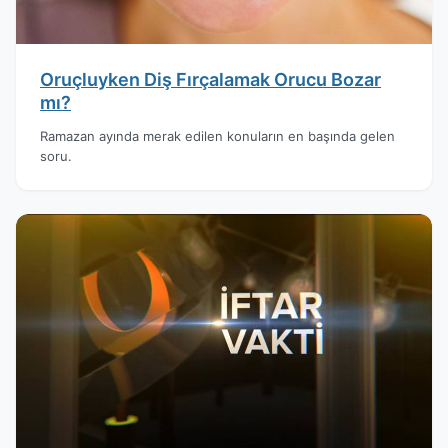
Oruçluyken Diş Fırçalamak Orucu Bozar
mı?
Ramazan ayında merak edilen konuların en başında gelen
soru.