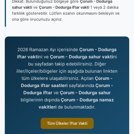
Dikkat: Bulunduğunuz bölgeye göre
Çorum - Dodurga
sahur vakti
ve
Çorum - Dodurga iftar vakti
1 veya 2 dakika
farklılık gösterebilir. Lütfen ezanın okunmasını bekleyin ve
ona göre orucunuzu açınız.
2026 Ramazan Ayı içerisinde
Çorum - Dodurga
iftar vakti
ni ve
Çorum - Dodurga sahur vakti
ni
bu sayfadan takip edebilirsiniz. Diğer
iller/ilçeler/bölgeler için aşağıda bulunan linkten
tüm ülkelere ulaşabilirsiniz. Açılan
Çorum -
Dodurga iftar saatleri
sayfalarında
Çorum -
Dodurga iftar
ve
Çorum - Dodurga sahur
bilgilerinin dışında
Çorum - Dodurga namaz
vakitleri
de bulunmaktadır.
Tüm Ülkeler İftar Vakti