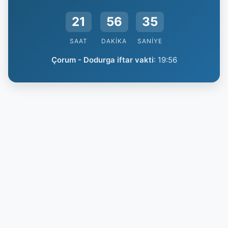
21
56
35
SAAT
DAKIKA
SANIYE
Çorum - Dodurga iftar vakti
:
19:56