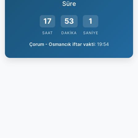
Süre
17
53
0
SAAT
DAKIKA
SANIYE
Çorum - Osmancık iftar vakti
:
19:54