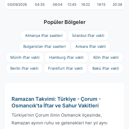
05/09/2026
04:35
06:04
12:45
16:22
19:15
20:38
Popüler Bölgeler
Almanya iftar saatleri
İstanbul iftar vakti
Bulgaristan iftar saatleri
Ankara iftar vakti
Münih iftar vakti
Hamburg iftar vakti
Köln iftar vakti
Berlin iftar vakti
Frankfurt iftar vakti
Bakü iftar vakti
Ramazan Takvimi: Türkiye - Çorum -
Osmancık'ta İftar ve Sahur Vakitleri
Türkiye'nin Çorum ilinin Osmancık ilçesinde,
Ramazan ayının ruhu ve gelenekleri her yıl aynı