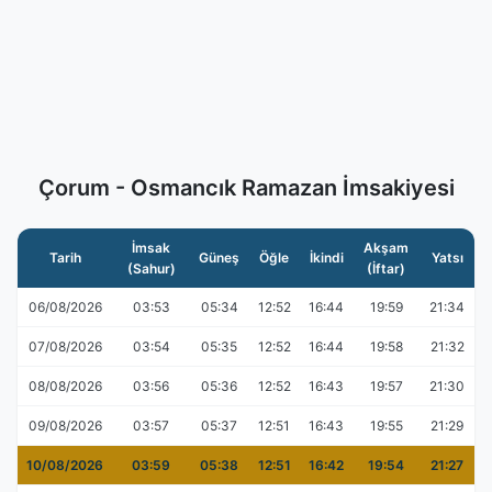
Çorum - Osmancık Ramazan İmsakiyesi
İmsak
Akşam
Tarih
Güneş
Öğle
İkindi
Yatsı
(Sahur)
(İftar)
06/08/2026
03:53
05:34
12:52
16:44
19:59
21:34
07/08/2026
03:54
05:35
12:52
16:44
19:58
21:32
08/08/2026
03:56
05:36
12:52
16:43
19:57
21:30
09/08/2026
03:57
05:37
12:51
16:43
19:55
21:29
10/08/2026
03:59
05:38
12:51
16:42
19:54
21:27