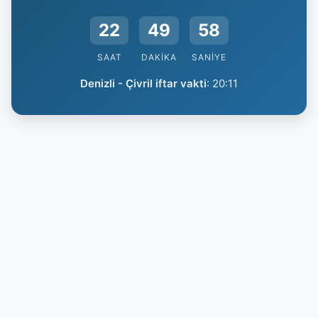
22
49
58
SAAT
DAKIKA
SANIYE
Denizli - Çivril iftar vakti
:
20:11