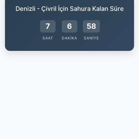
Denizli - Çivril İçin Sahura Kalan Süre
7
6
58
SAAT
DAKIKA
SANIYE