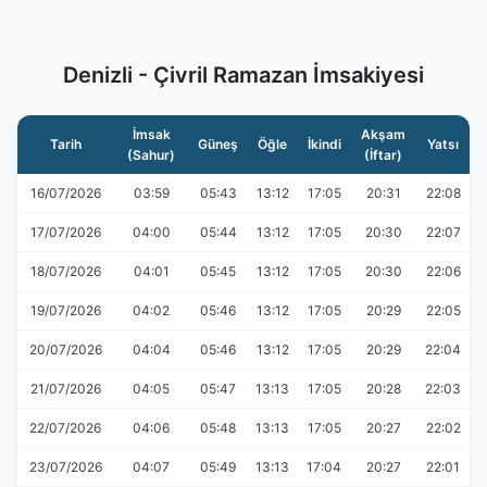
Denizli - Çivril Ramazan İmsakiyesi
İmsak
Akşam
Tarih
Güneş
Öğle
İkindi
Yatsı
(Sahur)
(İftar)
16/07/2026
03:59
05:43
13:12
17:05
20:31
22:08
17/07/2026
04:00
05:44
13:12
17:05
20:30
22:07
18/07/2026
04:01
05:45
13:12
17:05
20:30
22:06
19/07/2026
04:02
05:46
13:12
17:05
20:29
22:05
20/07/2026
04:04
05:46
13:12
17:05
20:29
22:04
21/07/2026
04:05
05:47
13:13
17:05
20:28
22:03
22/07/2026
04:06
05:48
13:13
17:05
20:27
22:02
23/07/2026
04:07
05:49
13:13
17:04
20:27
22:01