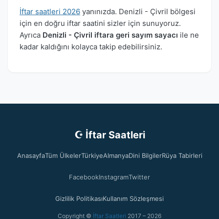
İftar saatleri 2026
yanınızda. Denizli - Çivril bölgesi
için en doğru iftar saatini sizler için sunuyoruz.
Ayrıca
Denizli - Çivril iftara geri sayım sayacı
ile ne
kadar kaldığını kolayca takip edebilirsiniz.
☪ İftar Saatleri
Anasayfa
Tüm Ülkeler
Türkiye
Almanya
Dini Bilgiler
Rüya Tabirleri
Facebook
Instagram
Twitter
Gizlilik Politikası
Kullanım Sözleşmesi
Copyright ©
İftar Saatleri
2017 – 2026