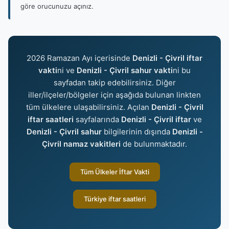
göre orucunuzu açınız.
2026 Ramazan Ayı içerisinde
Denizli - Çivril iftar
vakti
ni ve
Denizli - Çivril sahur vakti
ni bu
sayfadan takip edebilirsiniz. Diğer
iller/ilçeler/bölgeler için aşağıda bulunan linkten
tüm ülkelere ulaşabilirsiniz. Açılan
Denizli - Çivril
iftar saatleri
sayfalarında
Denizli - Çivril iftar
ve
Denizli - Çivril sahur
bilgilerinin dışında
Denizli -
Çivril namaz vakitleri
de bulunmaktadır.
Tüm Ülkeler İftar Vakti
Türkiye iftar saatleri