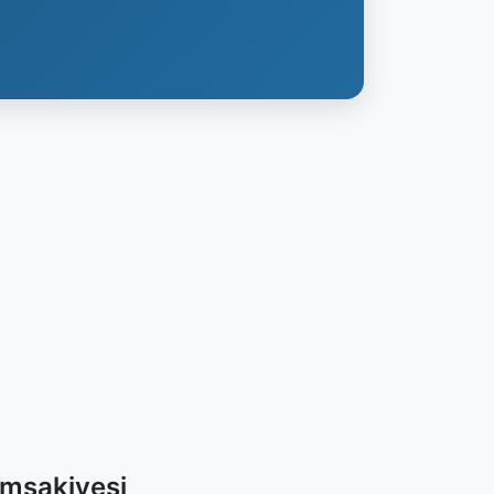
İmsakiyesi