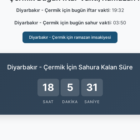
Diyarbakır - Çermik için bugün iftar vakti
:
19:32
Diyarbakır - Çermik için bugün sahur vakti
:
03:50
Diyarbakır - Çermik için ramazan imsakiyesi
Diyarbakır - Çermik İçin Sahura Kalan Süre
18
5
30
SAAT
DAKIKA
SANIYE