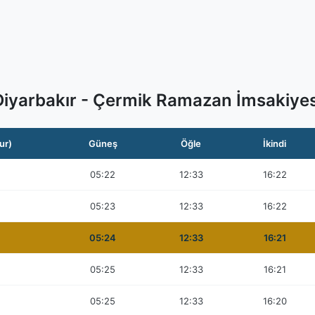
Diyarbakır - Çermik Ramazan İmsakiyes
ur)
Güneş
Öğle
İkindi
05:22
12:33
16:22
05:23
12:33
16:22
05:24
12:33
16:21
05:25
12:33
16:21
05:25
12:33
16:20