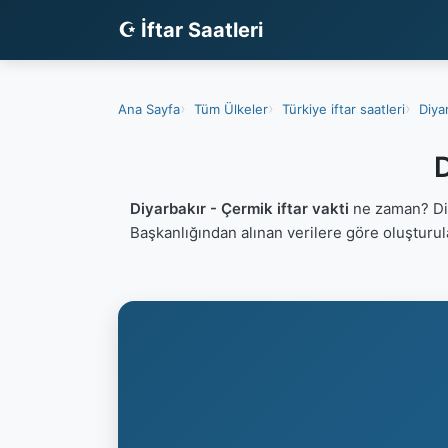
☪ İftar Saatleri
Ana Sayfa
Tüm Ülkeler
Türkiye iftar saatleri
Diyar
D
Diyarbakır - Çermik iftar vakti
ne zaman? Diy
Başkanlığından alınan verilere göre oluşturu