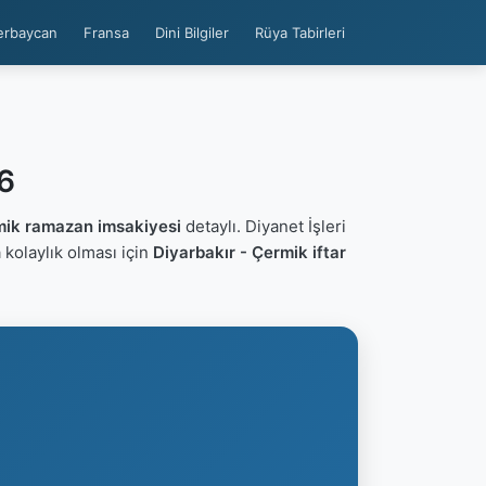
erbaycan
Fransa
Dini Bilgiler
Rüya Tabirleri
26
mik ramazan imsakiyesi
detaylı. Diyanet İşleri
ca kolaylık olması için
Diyarbakır - Çermik iftar