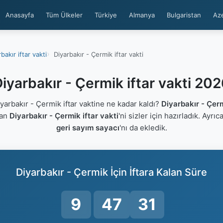
Anasayfa
Tüm Ülkeler
Türkiye
Almanya
Bulgaristan
Az
bakır iftar vakti
Diyarbakır - Çermik iftar vakti
iyarbakır - Çermik iftar vakti 20
arbakır - Çermik iftar vaktine ne kadar kaldı?
Diyarbakır - Çer
lan
Diyarbakır - Çermik iftar vakti
'ni sizler için hazırladık. Ayrı
geri sayım sayacı
'nı da ekledik.
Diyarbakır - Çermik İçin İftara Kalan Süre
9
47
30