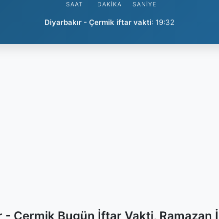
SAAT
DAKIKA
SANIYE
Diyarbakır - Çermik iftar vakti
:
19:32
r - Çermik Bugün İftar Vakti, Ramazan 