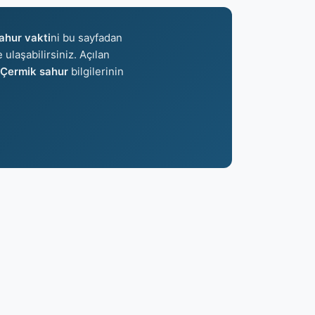
ahur vakti
ni bu sayfadan
 ulaşabilirsiniz. Açılan
 Çermik sahur
bilgilerinin