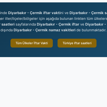
sinde
Diyarbakır - Çermik iftar vakti
ni ve
Diyarbakır - Çermik s
ğer iller/ilçeler/bölgeler için aşağıda bulunan linkten tüm ülkelere
 saatleri
sayfalarında
Diyarbakır - Çermik iftar
ve
Diyarbakır -
dışında
Diyarbakır - Çermik namaz vakitleri
de bulunmaktadır.
Tüm Ülkeler İftar Vakti
Türkiye iftar saatleri