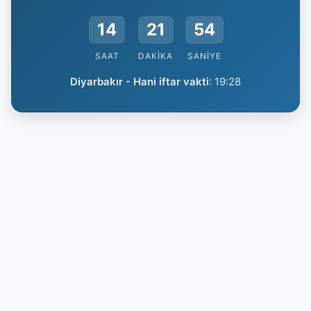
14
21
54
SAAT
DAKIKA
SANIYE
Diyarbakır - Hani iftar vakti
:
19:28