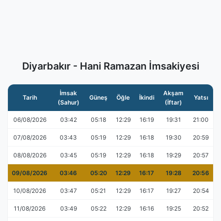
Diyarbakır - Hani Ramazan İmsakiyesi
İmsak
Akşam
Tarih
Güneş
Öğle
İkindi
Yatsı
(Sahur)
(İftar)
06/08/2026
03:42
05:18
12:29
16:19
19:31
21:00
07/08/2026
03:43
05:19
12:29
16:18
19:30
20:59
08/08/2026
03:45
05:19
12:29
16:18
19:29
20:57
09/08/2026
03:46
05:20
12:29
16:17
19:28
20:56
10/08/2026
03:47
05:21
12:29
16:17
19:27
20:54
11/08/2026
03:49
05:22
12:29
16:16
19:25
20:52