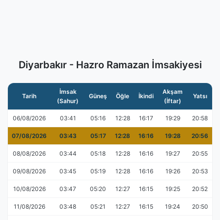
Diyarbakır - Hazro Ramazan İmsakiyesi
İmsak
Akşam
Tarih
Güneş
Öğle
İkindi
Yatsı
(Sahur)
(İftar)
06/08/2026
03:41
05:16
12:28
16:17
19:29
20:58
07/08/2026
03:43
05:17
12:28
16:16
19:28
20:56
08/08/2026
03:44
05:18
12:28
16:16
19:27
20:55
09/08/2026
03:45
05:19
12:28
16:16
19:26
20:53
10/08/2026
03:47
05:20
12:27
16:15
19:25
20:52
11/08/2026
03:48
05:21
12:27
16:15
19:24
20:50