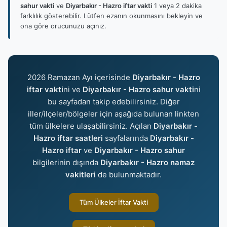
sahur vakti
ve
Diyarbakır - Hazro iftar vakti
1 veya 2 dakika
farklılık gösterebilir. Lütfen ezanın okunmasını bekleyin ve
ona göre orucunuzu açınız.
2026 Ramazan Ayı içerisinde
Diyarbakır - Hazro
iftar vakti
ni ve
Diyarbakır - Hazro sahur vakti
ni
bu sayfadan takip edebilirsiniz. Diğer
iller/ilçeler/bölgeler için aşağıda bulunan linkten
tüm ülkelere ulaşabilirsiniz. Açılan
Diyarbakır -
Hazro iftar saatleri
sayfalarında
Diyarbakır -
Hazro iftar
ve
Diyarbakır - Hazro sahur
bilgilerinin dışında
Diyarbakır - Hazro namaz
vakitleri
de bulunmaktadır.
Tüm Ülkeler İftar Vakti