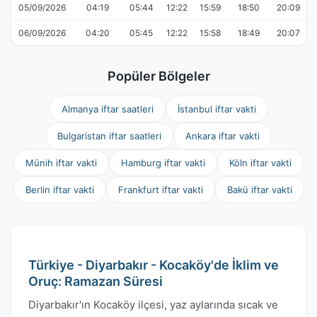
05/09/2026
04:19
05:44
12:22
15:59
18:50
20:09
06/09/2026
04:20
05:45
12:22
15:58
18:49
20:07
Popüler Bölgeler
Almanya iftar saatleri
İstanbul iftar vakti
Bulgaristan iftar saatleri
Ankara iftar vakti
Münih iftar vakti
Hamburg iftar vakti
Köln iftar vakti
Berlin iftar vakti
Frankfurt iftar vakti
Bakü iftar vakti
Türkiye - Diyarbakır - Kocaköy'de İklim ve
Oruç: Ramazan Süresi
Diyarbakır'ın Kocaköy ilçesi, yaz aylarında sıcak ve