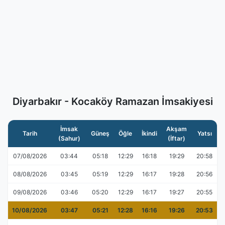
Diyarbakır - Kocaköy Ramazan İmsakiyesi
İmsak
Akşam
Tarih
Güneş
Öğle
İkindi
Yatsı
(Sahur)
(İftar)
07/08/2026
03:44
05:18
12:29
16:18
19:29
20:58
08/08/2026
03:45
05:19
12:29
16:17
19:28
20:56
09/08/2026
03:46
05:20
12:29
16:17
19:27
20:55
10/08/2026
03:47
05:21
12:28
16:16
19:26
20:53