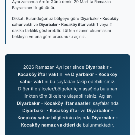
Aynı zamanda Arefe Günü denir. 20 Mart'ta Ramazan
Bayramının ilk günüdür.
Dikkat: Bulunduğunuz bölgeye göre
Diyarbakır - Kocaköy
sahur vakti
ve
Diyarbakır - Kocaköy iftar vakti
1 veya 2
dakika farklılık gösterebilir. Lütfen ezanın okunmasını
bekleyin ve ona göre orucunuzu açınız.
2026 Ramazan Ayı içerisinde
Diyarbakır -
Kocaköy iftar vakti
ni ve
Diyarbakır - Kocaköy
sahur vakti
ni bu sayfadan takip edebilirsiniz.
Diğer iller/ilçeler/bölgeler için aşağıda bulunan
linkten tüm ülkelere ulaşabilirsiniz. Açılan
Diyarbakır - Kocaköy iftar saatleri
sayfalarında
Diyarbakır - Kocaköy iftar
ve
Diyarbakır -
Kocaköy sahur
bilgilerinin dışında
Diyarbakır -
Kocaköy namaz vakitleri
de bulunmaktadır.