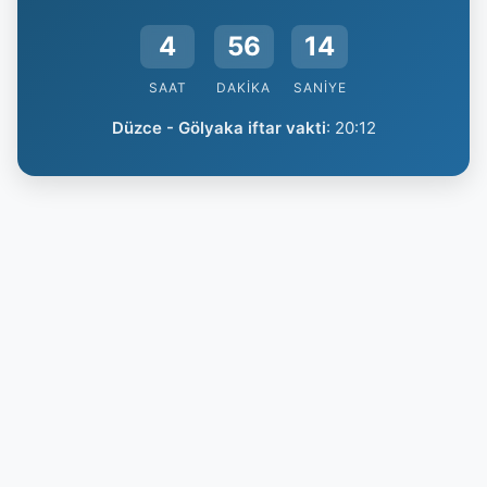
4
56
13
SAAT
DAKIKA
SANIYE
Düzce - Gölyaka iftar vakti
:
20:12