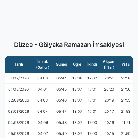
Düzce - Gölyaka Ramazan İmsakiyesi
İmsak
Akşam
Tarih
Güneş
Öğle
İkindi
Yatsı
(Sahur)
(İftar)
31/07/2026
04:00
05:44
13:08
17:02
20:21
21:58
01/08/2026
04:01
05:45
13:07
17:01
20:20
21:56
02/08/2026
04:03
05:46
13:07
17:01
20:19
21:55
03/08/2026
04:04
05:47
13:07
17:01
20:17
21:53
04/08/2026
04:06
05:48
13:07
17:00
20:16
21:51
05/08/2026
04:07
05:49
13:07
17:00
20:15
21:50