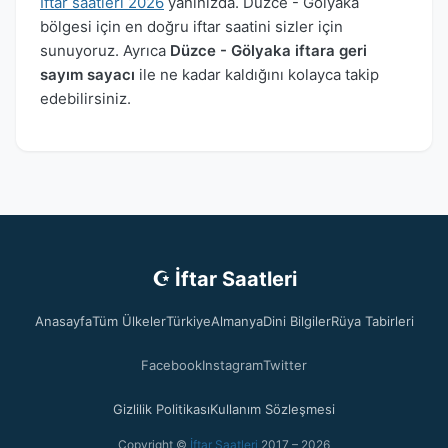
İftar saatleri 2026
yanınızda. Düzce - Gölyaka
bölgesi için en doğru iftar saatini sizler için
sunuyoruz. Ayrıca
Düzce - Gölyaka iftara geri
sayım sayacı
ile ne kadar kaldığını kolayca takip
edebilirsiniz.
☪ İftar Saatleri
Anasayfa
Tüm Ülkeler
Türkiye
Almanya
Dini Bilgiler
Rüya Tabirleri
Facebook
Instagram
Twitter
Gizlilik Politikası
Kullanım Sözleşmesi
Copyright ©
İftar Saatleri
2017 – 2026