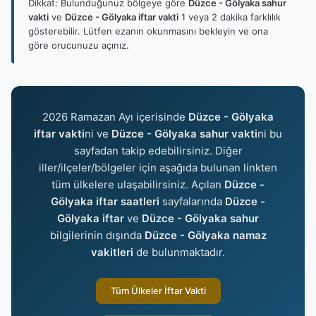
Dikkat: Bulunduğunuz bölgeye göre
Düzce - Gölyaka sahur
vakti
ve
Düzce - Gölyaka iftar vakti
1 veya 2 dakika farklılık
gösterebilir. Lütfen ezanın okunmasını bekleyin ve ona
göre orucunuzu açınız.
2026 Ramazan Ayı içerisinde
Düzce - Gölyaka
iftar vakti
ni ve
Düzce - Gölyaka sahur vakti
ni bu
sayfadan takip edebilirsiniz. Diğer
iller/ilçeler/bölgeler için aşağıda bulunan linkten
tüm ülkelere ulaşabilirsiniz. Açılan
Düzce -
Gölyaka iftar saatleri
sayfalarında
Düzce -
Gölyaka iftar
ve
Düzce - Gölyaka sahur
bilgilerinin dışında
Düzce - Gölyaka namaz
vakitleri
de bulunmaktadır.
Tüm Ülkeler İftar Vakti