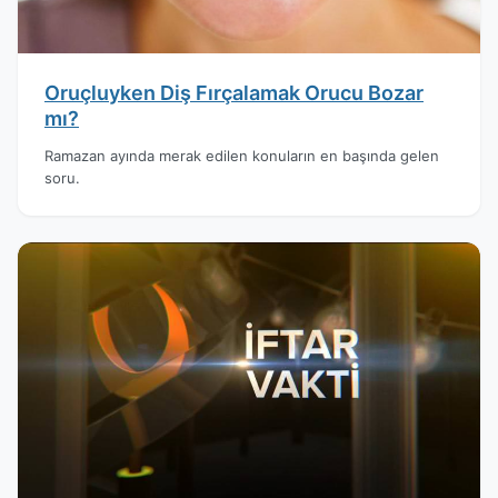
Oruçluyken Diş Fırçalamak Orucu Bozar
mı?
Ramazan ayında merak edilen konuların en başında gelen
soru.