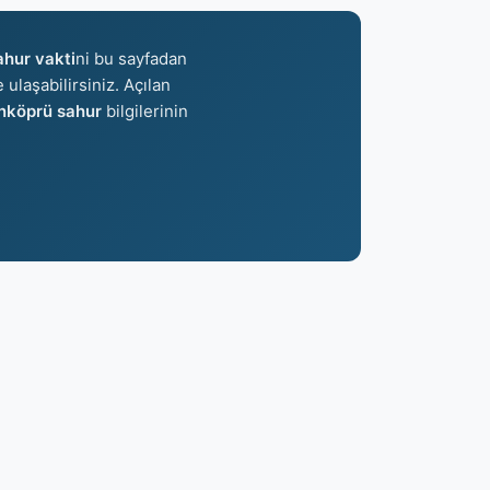
ahur vakti
ni bu sayfadan
 ulaşabilirsiniz. Açılan
nköprü sahur
bilgilerinin