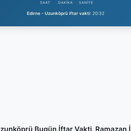
SAAT
DAKIKA
SANIYE
Edirne - Uzunköprü iftar vakti
:
20:32
Uzunköprü Bugün İftar Vakti, Ramazan 