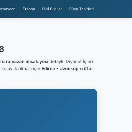
erbaycan
Fransa
Dini Bilgiler
Rüya Tabirleri
26
prü ramazan imsakiyesi
detaylı. Diyanet İşleri
ca kolaylık olması için
Edirne - Uzunköprü iftar