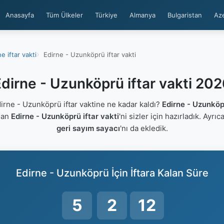
Anasayfa
Tüm Ülkeler
Türkiye
Almanya
Bulgaristan
Az
e iftar vakti
Edirne - Uzunköprü iftar vakti
dirne - Uzunköprü iftar vakti 20
rne - Uzunköprü iftar vaktine ne kadar kaldı?
Edirne - Uzunkö
lan
Edirne - Uzunköprü iftar vakti
'ni sizler için hazırladık. Ayrı
geri sayım sayacı
'nı da ekledik.
Edirne - Uzunköprü İçin İftara Kalan Süre
5
2
12