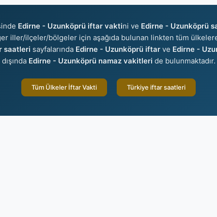
sinde
Edirne - Uzunköprü iftar vakti
ni ve
Edirne - Uzunköprü s
ğer iller/ilçeler/bölgeler için aşağıda bulunan linkten tüm ülkelere
 saatleri
sayfalarında
Edirne - Uzunköprü iftar
ve
Edirne - Uzu
dışında
Edirne - Uzunköprü namaz vakitleri
de bulunmaktadır.
Tüm Ülkeler İftar Vakti
Türkiye iftar saatleri