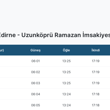
Edirne - Uzunköprü Ramazan İmsakiyes
ur)
Güneş
Öğle
İkindi
06:01
13:25
17:19
06:02
13:25
17:19
06:03
13:25
17:19
06:04
13:24
17:18
06:05
13:24
17:18