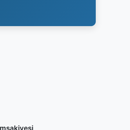
İmsakiyesi