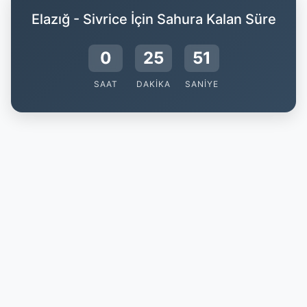
Elazığ - Sivrice İçin Sahura Kalan Süre
0
25
50
SAAT
DAKIKA
SANIYE