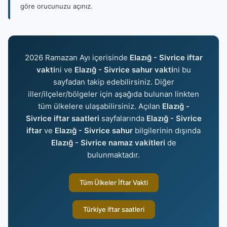
göre orucunuzu açınız.
2026 Ramazan Ayı içerisinde
Elazığ - Sivrice iftar
vakti
ni ve
Elazığ - Sivrice sahur vakti
ni bu
sayfadan takip edebilirsiniz. Diğer
iller/ilçeler/bölgeler için aşağıda bulunan linkten
tüm ülkelere ulaşabilirsiniz. Açılan
Elazığ -
Sivrice iftar saatleri
sayfalarında
Elazığ - Sivrice
iftar
ve
Elazığ - Sivrice sahur
bilgilerinin dışında
Elazığ - Sivrice namaz vakitleri
de
bulunmaktadır.
Tüm Ülkeler İftar Vakti
Türkiye iftar saatleri