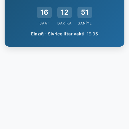
16
12
50
SAAT
DAKIKA
SANIYE
Elazığ - Sivrice iftar vakti
:
19:35