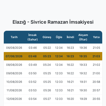
Elazığ - Sivrice Ramazan İmsakiyesi
İmsak
Akşam
Tarih
Güneş
Öğle
İkindi
Yatsı
(Sahur)
(İftar)
06/08/2026
03:46
05:22
12:34
16:23
19:36
21:05
07/08/2026
03:48
05:23
12:34
16:23
19:35
21:03
08/08/2026
03:49
05:24
12:34
16:22
19:33
21:02
09/08/2026
03:50
05:25
12:33
16:22
19:32
21:00
10/08/2026
03:52
05:25
12:33
16:21
19:31
20:58
11/08/2026
03:53
05:26
12:33
16:21
19:30
20:57
12/08/2026
03:54
05:27
12:33
16:20
19:29
20:55