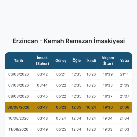
Erzincan - Kemah Ramazan İmsakiyesi
İmsak
Akşam
Tarih
Güneş
Öğle
İkindi
Yatsı
(Sahur)
(İftar)
06/08/2026
03:42
05:21
12:35
16:26
19:39
21:11
07/08/2026
03:44
05:22
12:35
16:25
19:38
21:09
08/08/2026
03:45
05:22
12:35
16:25
19:37
21:07
09/08/2026
03:47
05:23
12:35
16:24
19:36
21:06
10/08/2026
03:48
05:24
12:34
16:24
19:34
21:04
11/08/2026
03:49
05:25
12:34
16:23
19:33
21:03