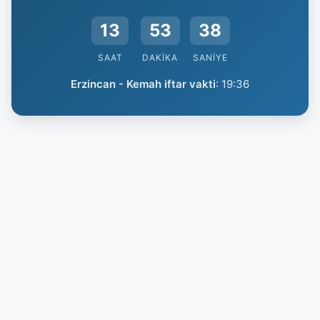
13
53
37
SAAT
DAKIKA
SANIYE
Erzincan - Kemah iftar vakti
:
19:36