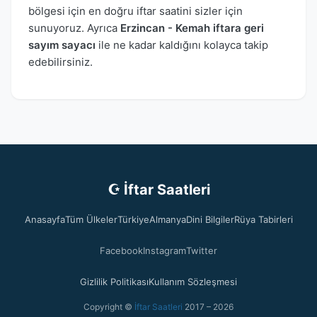
bölgesi için en doğru iftar saatini sizler için
sunuyoruz. Ayrıca
Erzincan - Kemah iftara geri
sayım sayacı
ile ne kadar kaldığını kolayca takip
edebilirsiniz.
☪ İftar Saatleri
Anasayfa
Tüm Ülkeler
Türkiye
Almanya
Dini Bilgiler
Rüya Tabirleri
Facebook
Instagram
Twitter
Gizlilik Politikası
Kullanım Sözleşmesi
Copyright ©
İftar Saatleri
2017 – 2026