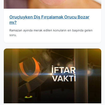
Oruçluyken Diş Fırçalamak Orucu Bozar
mı?
Ramazan ayında merak edilen konuların en başında gelen
soru.