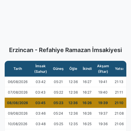
Erzincan - Refahiye Ramazan İmsakiyesi
İmsak
Akşam
Tarih
Güneş
Öğle
İkindi
Yatsı
(Sahur)
(İftar)
06/08/2026
03:42
05:21
12:36
16:27
19:41
21:13
07/08/2026
03:43
05:22
12:36
16:27
19:40
21:11
08/08/2026
03:45
05:23
12:36
16:26
19:39
21:10
09/08/2026
03:46
05:24
12:36
16:26
19:37
21:08
10/08/2026
03:48
05:25
12:35
16:25
19:36
21:06