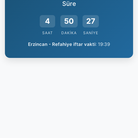
Süre
4
50
26
SAAT
DAKIKA
SANIYE
Erzincan - Refahiye iftar vakti
:
19:39