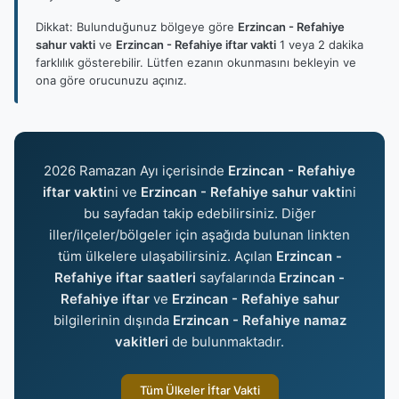
Dikkat: Bulunduğunuz bölgeye göre
Erzincan - Refahiye
sahur vakti
ve
Erzincan - Refahiye iftar vakti
1 veya 2 dakika
farklılık gösterebilir. Lütfen ezanın okunmasını bekleyin ve
ona göre orucunuzu açınız.
2026 Ramazan Ayı içerisinde
Erzincan - Refahiye
iftar vakti
ni ve
Erzincan - Refahiye sahur vakti
ni
bu sayfadan takip edebilirsiniz. Diğer
iller/ilçeler/bölgeler için aşağıda bulunan linkten
tüm ülkelere ulaşabilirsiniz. Açılan
Erzincan -
Refahiye iftar saatleri
sayfalarında
Erzincan -
Refahiye iftar
ve
Erzincan - Refahiye sahur
bilgilerinin dışında
Erzincan - Refahiye namaz
vakitleri
de bulunmaktadır.
Tüm Ülkeler İftar Vakti