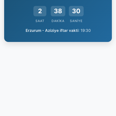
2
38
29
SAAT
DAKIKA
SANIYE
Erzurum - Aziziye iftar vakti
:
19:30