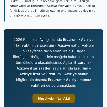
Dikkat: Bulunduğunuz bölgeye göre
Erzurum - Aziziye
sahur vakti
ve
Erzurum - Aziziye iftar vakti
1 veya 2 dakika
farklılık gösterebilir. Lütfen ezanın okunmasını bekleyin ve
ona göre orucunuzu açınız.
2026 Ramazan Ayı içerisinde
Erzurum - Aziziye
iftar vakti
ni ve
Erzurum - Aziziye sahur vakti
ni
bu sayfadan takip edebilirsiniz. Diğer
iller/ilçeler/bölgeler için aşağıda bulunan linkten
tüm ülkelere ulaşabilirsiniz. Açılan
Erzurum -
Aziziye iftar saatleri
sayfalarında
Erzurum -
Aziziye iftar
ve
Erzurum - Aziziye sahur
bilgilerinin dışında
Erzurum - Aziziye namaz
vakitleri
de bulunmaktadır.
Tüm Ülkeler İftar Vakti