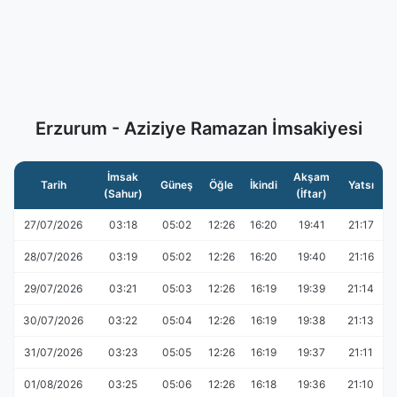
Erzurum - Aziziye Ramazan İmsakiyesi
İmsak
Akşam
Tarih
Güneş
Öğle
İkindi
Yatsı
(Sahur)
(İftar)
27/07/2026
03:18
05:02
12:26
16:20
19:41
21:17
28/07/2026
03:19
05:02
12:26
16:20
19:40
21:16
29/07/2026
03:21
05:03
12:26
16:19
19:39
21:14
30/07/2026
03:22
05:04
12:26
16:19
19:38
21:13
31/07/2026
03:23
05:05
12:26
16:19
19:37
21:11
01/08/2026
03:25
05:06
12:26
16:18
19:36
21:10