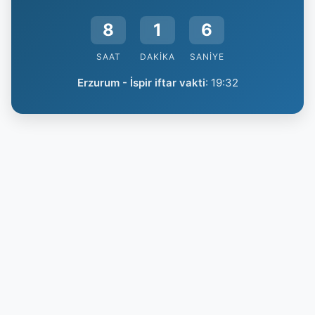
8
1
6
SAAT
DAKIKA
SANIYE
Erzurum - İspir iftar vakti
:
19:32