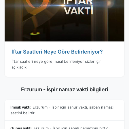
İftar Saatleri Neye Göre Belirleniyor?
İftar saatleri neye göre, nasıl belirleniyor sizler için
açıkladık!
Erzurum - İspir namaz vakti bilgileri
İmsak vakti:
Erzurum - İspir için sahur vakti, sabah namazı
saatini belirtir.
Güneş vakti:
Erzurum - İspir için sabah namazının bittiği