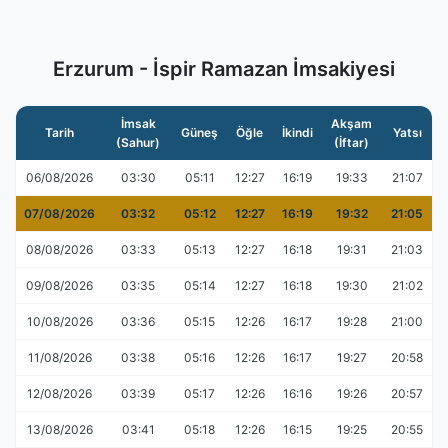
Erzurum - İspir Ramazan İmsakiyesi
İmsak
Akşam
Tarih
Güneş
Öğle
İkindi
Yatsı
(Sahur)
(İftar)
06/08/2026
03:30
05:11
12:27
16:19
19:33
21:07
07/08/2026
03:32
05:12
12:27
16:19
19:32
21:05
08/08/2026
03:33
05:13
12:27
16:18
19:31
21:03
09/08/2026
03:35
05:14
12:27
16:18
19:30
21:02
10/08/2026
03:36
05:15
12:26
16:17
19:28
21:00
11/08/2026
03:38
05:16
12:26
16:17
19:27
20:58
12/08/2026
03:39
05:17
12:26
16:16
19:26
20:57
13/08/2026
03:41
05:18
12:26
16:15
19:25
20:55