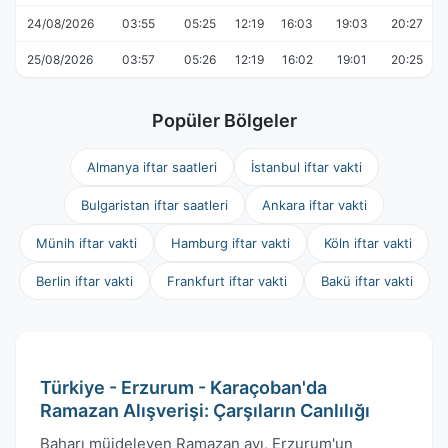
24/08/2026
03:55
05:25
12:19
16:03
19:03
20:27
25/08/2026
03:57
05:26
12:19
16:02
19:01
20:25
Popüler Bölgeler
Almanya iftar saatleri
İstanbul iftar vakti
Bulgaristan iftar saatleri
Ankara iftar vakti
Münih iftar vakti
Hamburg iftar vakti
Köln iftar vakti
Berlin iftar vakti
Frankfurt iftar vakti
Bakü iftar vakti
Türkiye - Erzurum - Karaçoban'da
Ramazan Alışverişi: Çarşıların Canlılığı
Baharı müjdeleyen Ramazan ayı, Erzurum'un