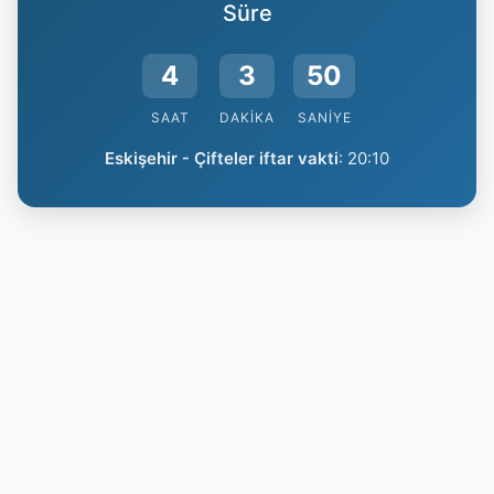
Süre
4
3
49
SAAT
DAKIKA
SANIYE
Eskişehir - Çifteler iftar vakti
:
20:10