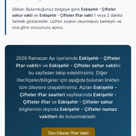
Dikkat: Bulunduğunuz bölgeye göre
Eskişehir - Çifteler
sahur vakti
ve
Eskişehir - Çifteler iftar vakti
1 veya 2 dakika
farklılık gösterebilir. Lütfen ezanın okunmasını bekleyin ve
ona göre orucunuzu açınız.
2026 Ramazan Ayı içerisinde
Eskişehir - Çifteler
iftar vakti
ni ve
Eskişehir - Çifteler sahur vakti
ni
bu sayfadan takip edebilirsiniz. Diğer
iller/ilçeler/bölgeler için aşağıda bulunan linkten
tüm ülkelere ulaşabilirsiniz. Açılan
Eskişehir -
Çifteler iftar saatleri
sayfalarında
Eskişehir -
Çifteler iftar
ve
Eskişehir - Çifteler sahur
bilgilerinin dışında
Eskişehir - Çifteler namaz
vakitleri
de bulunmaktadır.
Tüm Ülkeler İftar Vakti