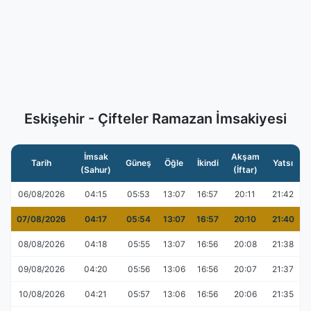
Eskişehir - Çifteler Ramazan İmsakiyesi
İmsak
Akşam
Tarih
Güneş
Öğle
İkindi
Yatsı
(Sahur)
(İftar)
06/08/2026
04:15
05:53
13:07
16:57
20:11
21:42
07/08/2026
04:17
05:54
13:07
16:57
20:10
21:40
08/08/2026
04:18
05:55
13:07
16:56
20:08
21:38
09/08/2026
04:20
05:56
13:06
16:56
20:07
21:37
10/08/2026
04:21
05:57
13:06
16:56
20:06
21:35