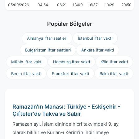
05/09/2026
04:54
06:21
13:00
16:37
19:29
20:50
Popüler Bölgeler
Almanya iftar saatleri
İstanbul iftar vakti
Bulgaristan iftar saatleri
Ankara iftar vakti
Münih iftar vakti
Hamburg iftar vakti
Köln iftar vakti
Berlin iftar vakti
Frankfurt iftar vakti
Bakü iftar vakti
Ramazan'ın Manası: Türkiye - Eskişehir -
Çifteler'de Takva ve Sabır
Ramazan ayı, İslam dininde hicri takvimdeki 9. ay
olarak bilinir ve Kur'an-ı Kerim'in indirilmeye