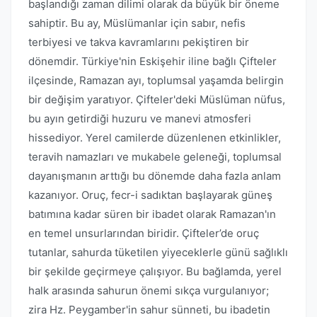
başlandığı zaman dilimi olarak da büyük bir öneme
sahiptir. Bu ay, Müslümanlar için sabır, nefis
terbiyesi ve takva kavramlarını pekiştiren bir
dönemdir. Türkiye'nin Eskişehir iline bağlı Çifteler
ilçesinde, Ramazan ayı, toplumsal yaşamda belirgin
bir değişim yaratıyor. Çifteler'deki Müslüman nüfus,
bu ayın getirdiği huzuru ve manevi atmosferi
hissediyor. Yerel camilerde düzenlenen etkinlikler,
teravih namazları ve mukabele geleneği, toplumsal
dayanışmanın arttığı bu dönemde daha fazla anlam
kazanıyor. Oruç, fecr-i sadıktan başlayarak güneş
batımına kadar süren bir ibadet olarak Ramazan'ın
en temel unsurlarından biridir. Çifteler’de oruç
tutanlar, sahurda tüketilen yiyeceklerle günü sağlıklı
bir şekilde geçirmeye çalışıyor. Bu bağlamda, yerel
halk arasında sahurun önemi sıkça vurgulanıyor;
zira Hz. Peygamber'in sahur sünneti, bu ibadetin