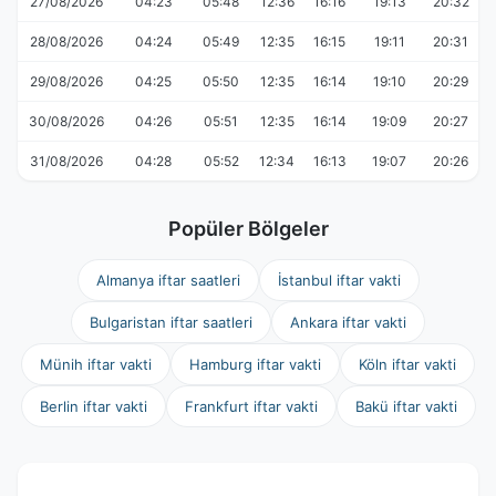
27/08/2026
04:23
05:48
12:36
16:16
19:13
20:32
28/08/2026
04:24
05:49
12:35
16:15
19:11
20:31
29/08/2026
04:25
05:50
12:35
16:14
19:10
20:29
30/08/2026
04:26
05:51
12:35
16:14
19:09
20:27
31/08/2026
04:28
05:52
12:34
16:13
19:07
20:26
Popüler Bölgeler
Almanya iftar saatleri
İstanbul iftar vakti
Bulgaristan iftar saatleri
Ankara iftar vakti
Münih iftar vakti
Hamburg iftar vakti
Köln iftar vakti
Berlin iftar vakti
Frankfurt iftar vakti
Bakü iftar vakti