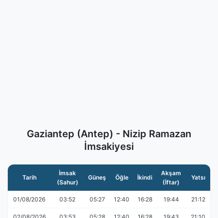
Gaziantep (Antep) - Nizip Ramazan
İmsakiyesi
İmsak
Akşam
Tarih
Güneş
Öğle
İkindi
Yatsı
(Sahur)
(İftar)
01/08/2026
03:52
05:27
12:40
16:28
19:44
21:12
02/08/2026
03:53
05:28
12:40
16:28
19:43
21:10