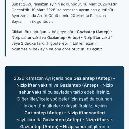
Şubat 2026 ramazan ayının ilk günüdür. 16 Mart 2026 Kadir
Gecesi'dir. 19 Mart 2026 ise ramazan ayının son günüdür.
Aynı zamanda Arefe Günü denir. 20 Mart'ta Ramazan
Bayramının ilk günüdür.
Dikkat: Bulunduğunuz bölgeye göre
Gaziantep (Antep) -
Nizip sahur vakti
ve
Gaziantep (Antep) - Nizip iftar vakti
1
veya 2 dakika farklılık gösterebilir. Lütfen ezanın
okunmasını bekleyin ve ona göre orucunuzu açınız.
2026 Ramazan Ayı içerisinde
Gaziantep (Antep) -
Nizip iftar vakti
ni ve
Gaziantep (Antep) - Nizip
sahur vakti
ni bu sayfadan takip edebilirsiniz.
Diğer iller/ilçeler/bölgeler için aşağıda bulunan
linkten tüm ülkelere ulaşabilirsiniz. Açılan
Gaziantep (Antep) - Nizip iftar saatleri
sayfalarında
Gaziantep (Antep) - Nizip iftar
ve
Gaziantep (Antep) - Nizip sahur
bilgilerinin