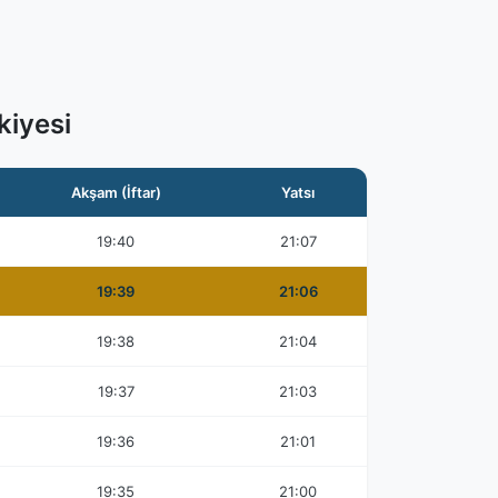
kiyesi
Akşam (İftar)
Yatsı
19:40
21:07
19:39
21:06
19:38
21:04
19:37
21:03
19:36
21:01
19:35
21:00