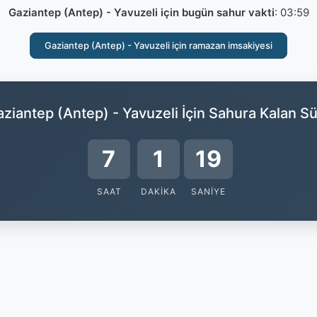
Gaziantep (Antep) - Yavuzeli için bugün sahur vakti
:
03:59
Gaziantep (Antep) - Yavuzeli için ramazan imsakiyesi
ziantep (Antep) - Yavuzeli İçin Sahura Kalan S
7
1
18
SAAT
DAKIKA
SANIYE