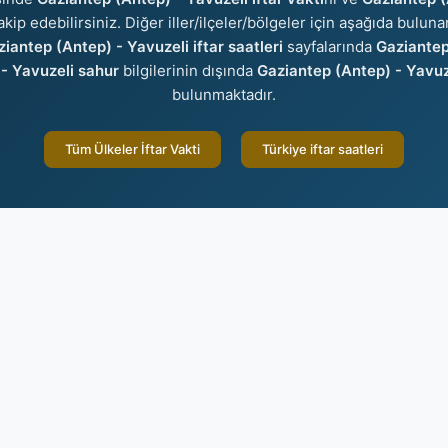
akip edebilirsiniz. Diğer iller/ilçeler/bölgeler için aşağıda bulun
iantep (Antep) - Yavuzeli iftar saatleri
sayfalarında
Gaziantep
- Yavuzeli sahur
bilgilerinin dışında
Gaziantep (Antep) - Yavuz
bulunmaktadır.
Tüm Ülkeler İftar Vakti
Türkiye iftar saatleri