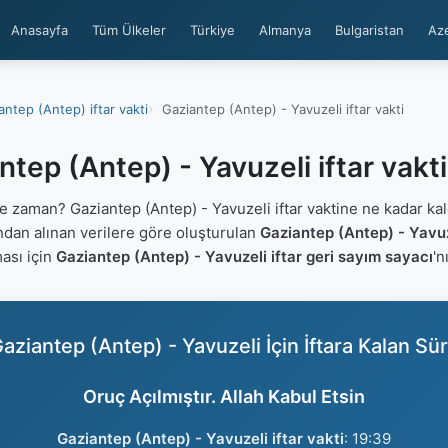
Anasayfa
Tüm Ülkeler
Türkiye
Almanya
Bulgaristan
Az
antep (Antep) iftar vakti
Gaziantep (Antep) - Yavuzeli iftar vakti
ntep (Antep) - Yavuzeli iftar vakt
 zaman? Gaziantep (Antep) - Yavuzeli iftar vaktine ne kadar ka
ından alınan verilere göre oluşturulan
Gaziantep (Antep) - Yavuze
ması için
Gaziantep (Antep) - Yavuzeli iftar geri sayım sayacı
'n
aziantep (Antep) - Yavuzeli İçin İftara Kalan Sü
Oruç Açılmıştır. Allah Kabul Etsin
Gaziantep (Antep) - Yavuzeli iftar vakti
:
19:39