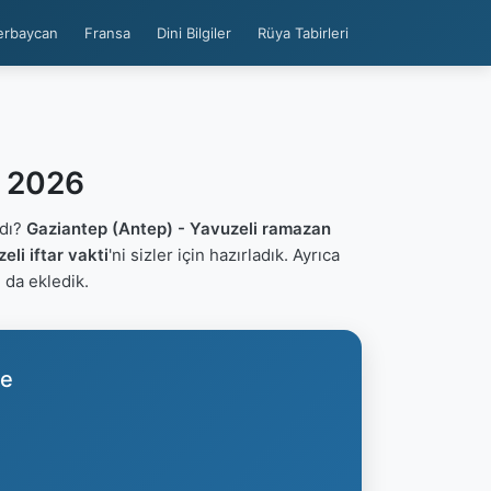
erbaycan
Fransa
Dini Bilgiler
Rüya Tabirleri
i 2026
ldı?
Gaziantep (Antep) - Yavuzeli ramazan
li iftar vakti
'ni sizler için hazırladık. Ayrıca
ı da ekledik.
re