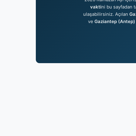
vakti
ni bu sayfadan t
ulaşabilirsiniz. Açılan
Gaz
ve
Gaziantep (Antep) 