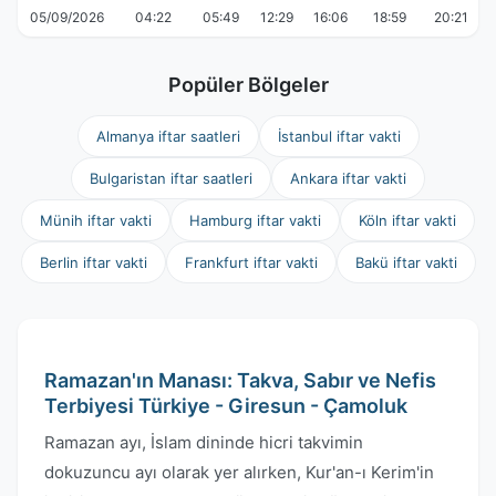
05/09/2026
04:22
05:49
12:29
16:06
18:59
20:21
Popüler Bölgeler
Almanya iftar saatleri
İstanbul iftar vakti
Bulgaristan iftar saatleri
Ankara iftar vakti
Münih iftar vakti
Hamburg iftar vakti
Köln iftar vakti
Berlin iftar vakti
Frankfurt iftar vakti
Bakü iftar vakti
Ramazan'ın Manası: Takva, Sabır ve Nefis
Terbiyesi Türkiye - Giresun - Çamoluk
Ramazan ayı, İslam dininde hicri takvimin
dokuzuncu ayı olarak yer alırken, Kur'an-ı Kerim'in