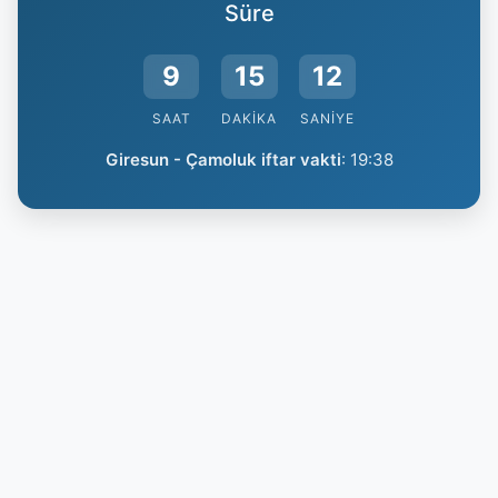
Süre
9
15
11
SAAT
DAKIKA
SANIYE
Giresun - Çamoluk iftar vakti
:
19:38