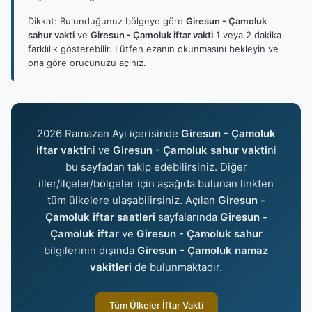
Dikkat: Bulunduğunuz bölgeye göre
Giresun - Çamoluk
sahur vakti
ve
Giresun - Çamoluk iftar vakti
1 veya 2 dakika
farklılık gösterebilir. Lütfen ezanın okunmasını bekleyin ve
ona göre orucunuzu açınız.
2026 Ramazan Ayı içerisinde
Giresun - Çamoluk
iftar vakti
ni ve
Giresun - Çamoluk sahur vakti
ni
bu sayfadan takip edebilirsiniz. Diğer
iller/ilçeler/bölgeler için aşağıda bulunan linkten
tüm ülkelere ulaşabilirsiniz. Açılan
Giresun -
Çamoluk iftar saatleri
sayfalarında
Giresun -
Çamoluk iftar
ve
Giresun - Çamoluk sahur
bilgilerinin dışında
Giresun - Çamoluk namaz
vakitleri
de bulunmaktadır.
Tüm Ülkeler İftar Vakti