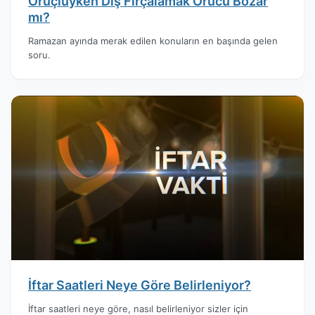
Oruçluyken Diş Fırçalamak Orucu Bozar
mı?
Ramazan ayında merak edilen konuların en başında gelen
soru.
İftar Saatleri Neye Göre Belirleniyor?
İftar saatleri neye göre, nasıl belirleniyor sizler için