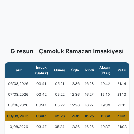
Giresun - Çamoluk Ramazan İmsakiyesi
İmsak
Akşam
Tarih
Güneş
Öğle
İkindi
Yatsı
(Sahur)
(İftar)
06/08/2026
03:41
05:21
12:36
16:28
19:42
21:14
07/08/2026
03:42
05:22
12:36
16:27
19:40
21:13
08/08/2026
03:44
05:22
12:36
16:27
19:39
21:11
09/08/2026
03:45
05:23
12:36
16:26
19:38
21:09
10/08/2026
03:47
05:24
12:36
16:26
19:37
21:08