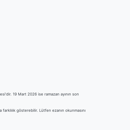
esi'dir. 19 Mart 2026 ise ramazan ayının son
 farklılık gösterebilir. Lütfen ezanın okunmasını