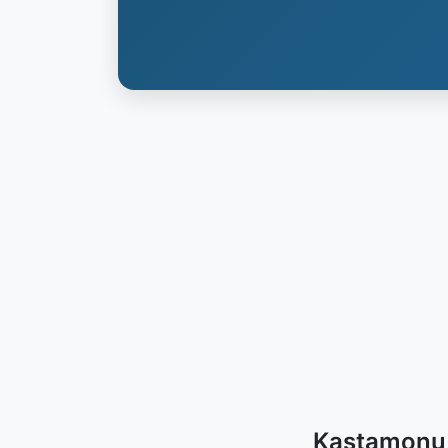
Kastamonu 