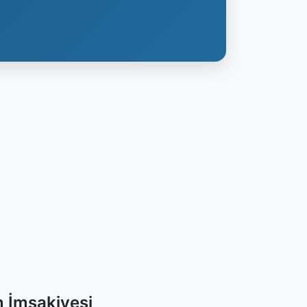
 İmsakiyesi