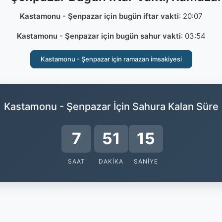
Kastamonu - Şenpazar için bugün iftar vakti
:
20:07
Kastamonu - Şenpazar için bugün sahur vakti
:
03:54
Kastamonu - Şenpazar için ramazan imsakiyesi
Kastamonu - Şenpazar İçin Sahura Kalan Süre
7
51
15
SAAT
DAKIKA
SANIYE