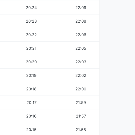
20:24
22:09
20:23
22:08
20:22
22:06
20:21
22:05
20:20
22:03
20:19
22:02
20:18
22:00
20:17
21:59
20:16
21:57
20:15
21:56