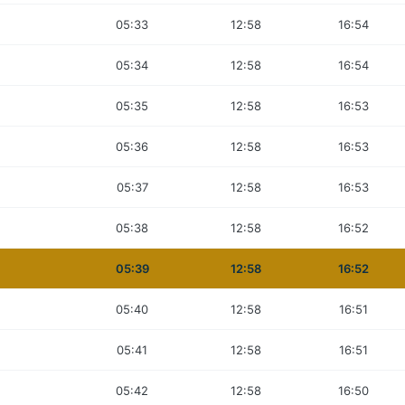
05:33
12:58
16:54
05:34
12:58
16:54
05:35
12:58
16:53
05:36
12:58
16:53
05:37
12:58
16:53
05:38
12:58
16:52
05:39
12:58
16:52
05:40
12:58
16:51
05:41
12:58
16:51
05:42
12:58
16:50