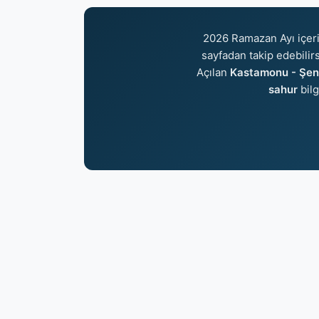
2026 Ramazan Ayı içer
sayfadan takip edebilirs
Açılan
Kastamonu - Şenp
sahur
bilg