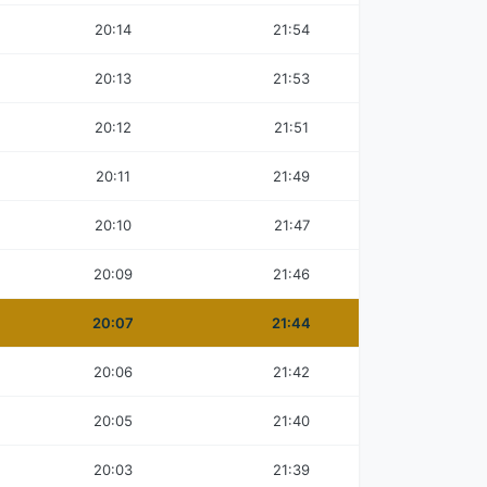
20:14
21:54
20:13
21:53
20:12
21:51
20:11
21:49
20:10
21:47
20:09
21:46
20:07
21:44
20:06
21:42
20:05
21:40
20:03
21:39