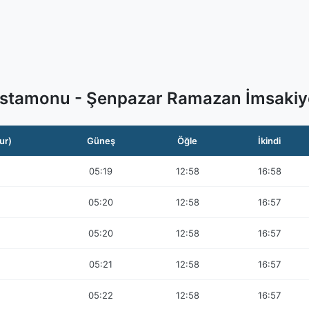
stamonu - Şenpazar Ramazan İmsakiy
ur)
Güneş
Öğle
İkindi
05:19
12:58
16:58
05:20
12:58
16:57
05:20
12:58
16:57
05:21
12:58
16:57
05:22
12:58
16:57