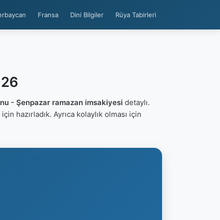
erbaycan
Fransa
Dini Bilgiler
Rüya Tabirleri
026
u - Şenpazar ramazan imsakiyesi
detaylı.
r için hazırladık. Ayrıca kolaylık olması için