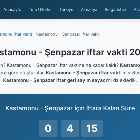
Anasayfa
Tüm Ülkeler
Türkiye
Almanya
Bulgaristan
Az
amonu iftar vakti
Kastamonu - Şenpazar iftar vakti
stamonu - Şenpazar iftar vakti 2
? Kastamonu - Şenpazar iftar vaktine ne kadar kaldı?
Kastamon
lere göre oluşturulan
Kastamonu - Şenpazar iftar vakti
'ni sizle
Kastamonu - Şenpazar iftar geri sayım sayacı
'nı da ekledik.
Kastamonu - Şenpazar İçin İftara Kalan Süre
0
4
15