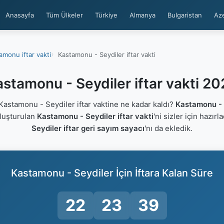
Anasayfa
Tüm Ülkeler
Türkiye
Almanya
Bulgaristan
Az
amonu iftar vakti
Kastamonu - Seydiler iftar vakti
stamonu - Seydiler iftar vakti 2
astamonu - Seydiler iftar vaktine ne kadar kaldı?
Kastamonu - 
oluşturulan
Kastamonu - Seydiler iftar vakti
'ni sizler için hazırl
Seydiler iftar geri sayım sayacı
'nı da ekledik.
Kastamonu - Seydiler İçin İftara Kalan Süre
22
23
39