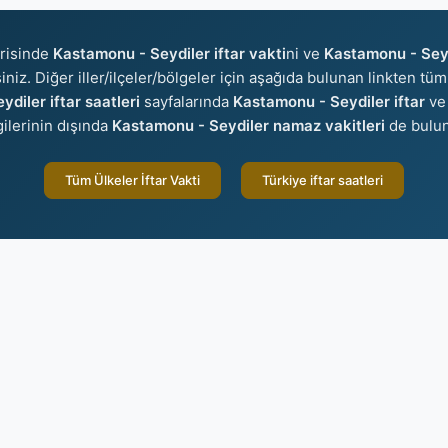
risinde
Kastamonu - Seydiler iftar vakti
ni ve
Kastamonu - Seyd
iniz. Diğer iller/ilçeler/bölgeler için aşağıda bulunan linkten tüm 
diler iftar saatleri
sayfalarında
Kastamonu - Seydiler iftar
v
gilerinin dışında
Kastamonu - Seydiler namaz vakitleri
de bulun
Tüm Ülkeler İftar Vakti
Türkiye iftar saatleri