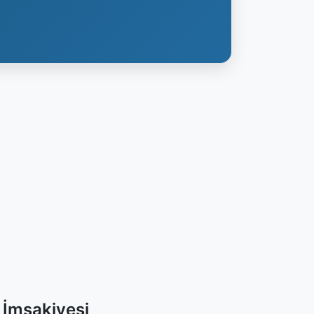
 İmsakiyesi