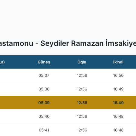
astamonu - Seydiler Ramazan İmsakiye
ur)
Güneş
Öğle
İkindi
05:37
12:56
16:50
05:38
12:56
16:49
05:39
12:56
16:49
05:40
12:56
16:48
05:41
12:56
16:48