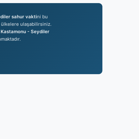
iler sahur vakti
ni bu
ülkelere ulaşabilirsiniz.
e
Kastamonu - Seydiler
maktadır.