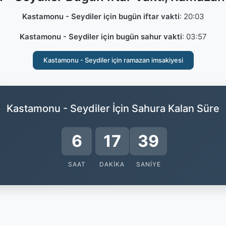
Kastamonu - Seydiler için bugün iftar vakti
:
20:03
Kastamonu - Seydiler için bugün sahur vakti
:
03:57
Kastamonu - Seydiler için ramazan imsakiyesi
Kastamonu - Seydiler İçin Sahura Kalan Süre
6
17
39
SAAT
DAKIKA
SANIYE