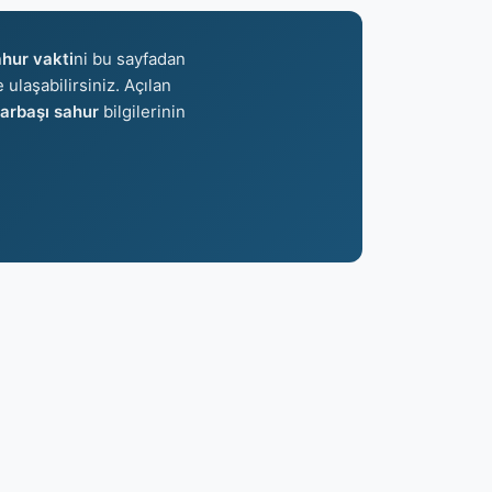
ahur vakti
ni bu sayfadan
 ulaşabilirsiniz. Açılan
narbaşı sahur
bilgilerinin