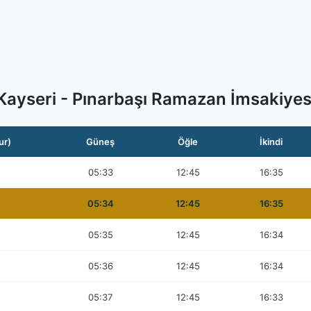
Kayseri - Pınarbaşı Ramazan İmsakiyes
ur)
Güneş
Öğle
İkindi
05:33
12:45
16:35
05:34
12:45
16:35
05:35
12:45
16:34
05:36
12:45
16:34
05:37
12:45
16:33