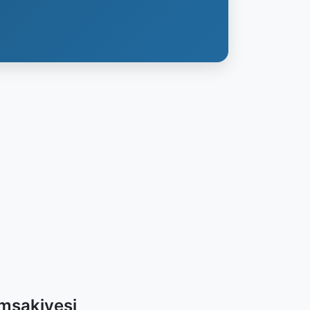
İmsakiyesi