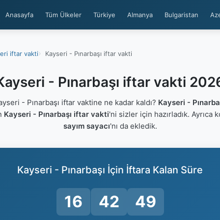
Anasayfa
Tüm Ülkeler
Türkiye
Almanya
Bulgaristan
Az
ri iftar vakti
Kayseri - Pınarbaşı iftar vakti
Kayseri - Pınarbaşı iftar vakti 202
seri - Pınarbaşı iftar vaktine ne kadar kaldı?
Kayseri - Pınarb
an
Kayseri - Pınarbaşı iftar vakti
'ni sizler için hazırladık. Ayrıca 
sayım sayacı
'nı da ekledik.
Kayseri - Pınarbaşı İçin İftara Kalan Süre
16
42
48