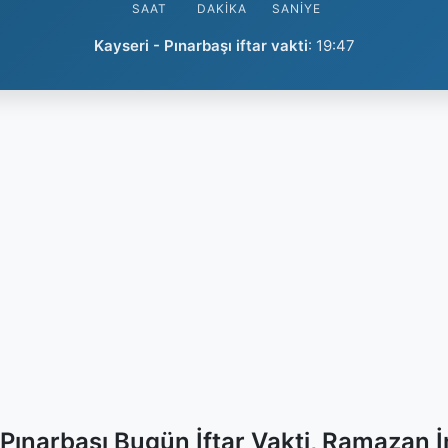
SAAT
DAKIKA
SANIYE
Kayseri - Pınarbaşı iftar vakti
:
19:47
 Pınarbaşı Bugün İftar Vakti, Ramazan 