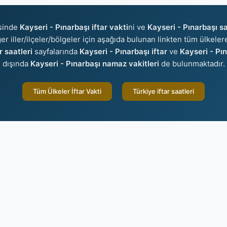
isinde
Kayseri - Pınarbaşı iftar vakti
ni ve
Kayseri - Pınarbaşı s
ğer iller/ilçeler/bölgeler için aşağıda bulunan linkten tüm ülkelere
r saatleri
sayfalarında
Kayseri - Pınarbaşı iftar
ve
Kayseri - Pı
dışında
Kayseri - Pınarbaşı namaz vakitleri
de bulunmaktadır.
Tüm Ülkeler İftar Vakti
Türkiye iftar saatleri