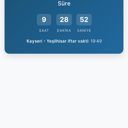
Süre
9
28
51
SAAT
DAKIKA
SANIYE
Kayseri - Yeşilhisar iftar vakti
:
19:49