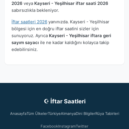
2026
veya
Kayseri - Yeşilhisar iftar saati 2026
sabırsızlıkla bekleniyor.
İftar saatleri 2026
yanınızda. Kayseri - Yeşilhisar
bölgesi için en doğru iftar saatini sizler için
sunuyoruz. Ayrıca
Kayseri - Yeşilhisar iftara geri
sayım sayacı
ile ne kadar kaldığını kolayca takip
edebilirsiniz.
☪ İftar Saatleri
Anasayfa
Tüm Ülkeler
Türkiye
Almanya
Dini Bilgiler
Rüya Tabirleri
Facebook
Instagram
Twitter