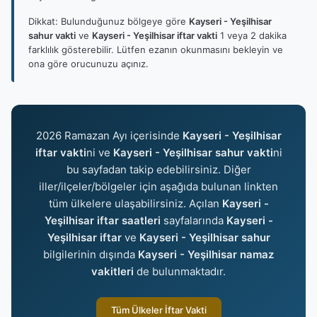
Dikkat: Bulunduğunuz bölgeye göre
Kayseri - Yeşilhisar
sahur vakti
ve
Kayseri - Yeşilhisar iftar vakti
1 veya 2 dakika
farklılık gösterebilir. Lütfen ezanın okunmasını bekleyin ve
ona göre orucunuzu açınız.
2026 Ramazan Ayı içerisinde
Kayseri - Yeşilhisar
iftar vakti
ni ve
Kayseri - Yeşilhisar sahur vakti
ni
bu sayfadan takip edebilirsiniz. Diğer
iller/ilçeler/bölgeler için aşağıda bulunan linkten
tüm ülkelere ulaşabilirsiniz. Açılan
Kayseri -
Yeşilhisar iftar saatleri
sayfalarında
Kayseri -
Yeşilhisar iftar
ve
Kayseri - Yeşilhisar sahur
bilgilerinin dışında
Kayseri - Yeşilhisar namaz
vakitleri
de bulunmaktadır.
Tüm Ülkeler İftar Vakti