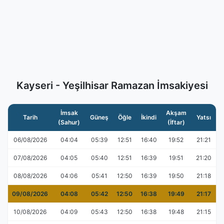
Kayseri - Yeşilhisar Ramazan İmsakiyesi
İmsak
Akşam
Tarih
Güneş
Öğle
İkindi
Yatsı
(Sahur)
(İftar)
06/08/2026
04:04
05:39
12:51
16:40
19:52
21:21
07/08/2026
04:05
05:40
12:51
16:39
19:51
21:20
08/08/2026
04:06
05:41
12:50
16:39
19:50
21:18
09/08/2026
04:08
05:42
12:50
16:38
19:49
21:17
10/08/2026
04:09
05:43
12:50
16:38
19:48
21:15