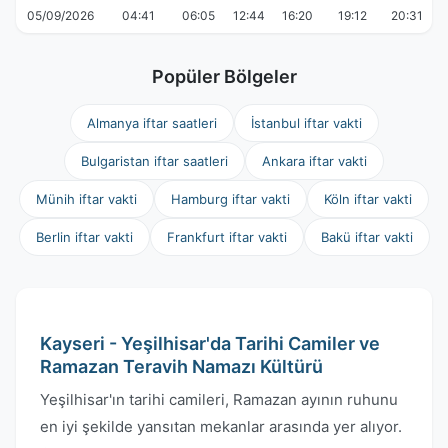
05/09/2026
04:41
06:05
12:44
16:20
19:12
20:31
Popüler Bölgeler
Almanya iftar saatleri
İstanbul iftar vakti
Bulgaristan iftar saatleri
Ankara iftar vakti
Münih iftar vakti
Hamburg iftar vakti
Köln iftar vakti
Berlin iftar vakti
Frankfurt iftar vakti
Bakü iftar vakti
Kayseri - Yeşilhisar'da Tarihi Camiler ve
Ramazan Teravih Namazı Kültürü
Yeşilhisar'ın tarihi camileri, Ramazan ayının ruhunu
en iyi şekilde yansıtan mekanlar arasında yer alıyor.