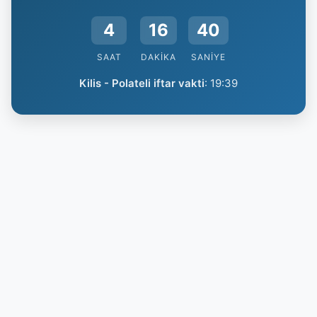
4
16
39
SAAT
DAKIKA
SANIYE
Kilis - Polateli iftar vakti
:
19:39