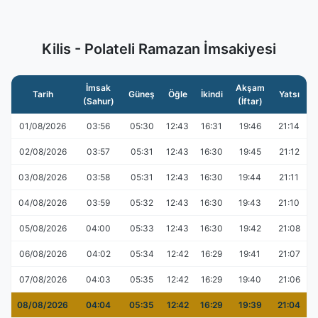
Kilis - Polateli Ramazan İmsakiyesi
İmsak
Akşam
Tarih
Güneş
Öğle
İkindi
Yatsı
(Sahur)
(İftar)
01/08/2026
03:56
05:30
12:43
16:31
19:46
21:14
02/08/2026
03:57
05:31
12:43
16:30
19:45
21:12
03/08/2026
03:58
05:31
12:43
16:30
19:44
21:11
04/08/2026
03:59
05:32
12:43
16:30
19:43
21:10
05/08/2026
04:00
05:33
12:43
16:30
19:42
21:08
06/08/2026
04:02
05:34
12:42
16:29
19:41
21:07
07/08/2026
04:03
05:35
12:42
16:29
19:40
21:06
08/08/2026
04:04
05:35
12:42
16:29
19:39
21:04