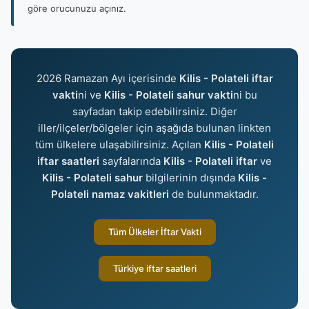
göre orucunuzu açınız.
2026 Ramazan Ayı içerisinde
Kilis - Polateli iftar
vakti
ni ve
Kilis - Polateli sahur vakti
ni bu
sayfadan takip edebilirsiniz. Diğer
iller/ilçeler/bölgeler için aşağıda bulunan linkten
tüm ülkelere ulaşabilirsiniz. Açılan
Kilis - Polateli
iftar saatleri
sayfalarında
Kilis - Polateli iftar
ve
Kilis - Polateli sahur
bilgilerinin dışında
Kilis -
Polateli namaz vakitleri
de bulunmaktadır.
Tüm Ülkeler İftar Vakti
Türkiye iftar saatleri