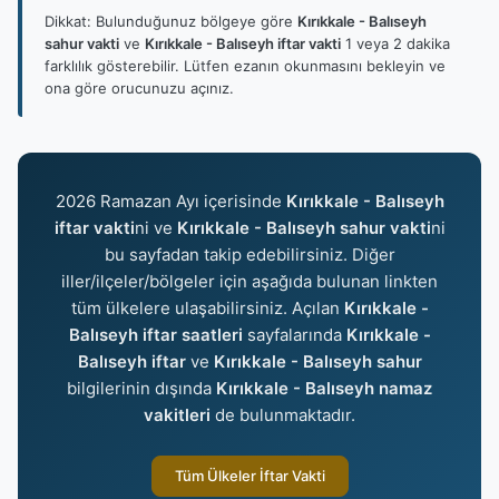
Dikkat: Bulunduğunuz bölgeye göre
Kırıkkale - Balıseyh
sahur vakti
ve
Kırıkkale - Balıseyh iftar vakti
1 veya 2 dakika
farklılık gösterebilir. Lütfen ezanın okunmasını bekleyin ve
ona göre orucunuzu açınız.
2026 Ramazan Ayı içerisinde
Kırıkkale - Balıseyh
iftar vakti
ni ve
Kırıkkale - Balıseyh sahur vakti
ni
bu sayfadan takip edebilirsiniz. Diğer
iller/ilçeler/bölgeler için aşağıda bulunan linkten
tüm ülkelere ulaşabilirsiniz. Açılan
Kırıkkale -
Balıseyh iftar saatleri
sayfalarında
Kırıkkale -
Balıseyh iftar
ve
Kırıkkale - Balıseyh sahur
bilgilerinin dışında
Kırıkkale - Balıseyh namaz
vakitleri
de bulunmaktadır.
Tüm Ülkeler İftar Vakti