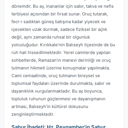
dönemdir. Bu ay, inananlar için sabır, takva ve nefis
terbiyesi açısından bir fırsat sunar. Oruç tutarak,
fecr-i sadıktan güneş batışına kadar yiyecek ve
içecekten uzak durmak, sadece fiziksel bir açlık
değil, aynı zamanda ruhsal bir olgunluk
yolculuğudur. Kırıkkale'nin Balıseyh ilçesinde de bu
ruh hali hissedilmektedir. Yerel camilerde yapılan
sohbetlerde, Ramazan'ın manevi derinliği ve oruç
tutmanın hikmeti üzerine konuşmalar yapılmakta.
Cami cemaatinde, oruç tutmanın bireysel ve
toplumsal faydaları üzerinde durulmakta, sabır ve
dayanıklılık vurgulanmaktadır. Bu ay boyunca,
topluluk ruhunun güçlenmesi ve dayanışmanın
artması, Balıseyh’in kültürel dokusunu
zenginleştirmektedir.
Sahur İbadeti: Hz. Peygamber'in Sahur