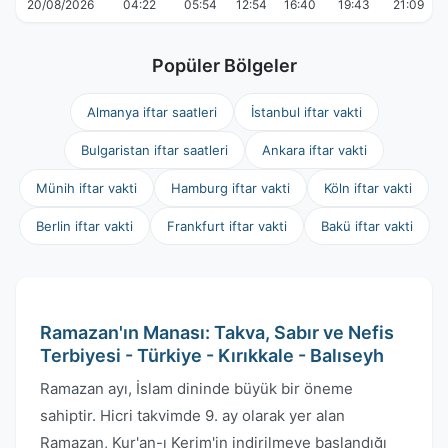
20/08/2026
04:22
05:54
12:54
16:40
19:43
21:09
Popüler Bölgeler
Almanya iftar saatleri
İstanbul iftar vakti
Bulgaristan iftar saatleri
Ankara iftar vakti
Münih iftar vakti
Hamburg iftar vakti
Köln iftar vakti
Berlin iftar vakti
Frankfurt iftar vakti
Bakü iftar vakti
Ramazan'ın Manası: Takva, Sabır ve Nefis
Terbiyesi - Türkiye - Kırıkkale - Balıseyh
Ramazan ayı, İslam dininde büyük bir öneme
sahiptir. Hicri takvimde 9. ay olarak yer alan
Ramazan, Kur'an-ı Kerim'in indirilmeye başlandığı