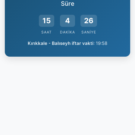
Süre
15
4
26
SAAT
DAKIKA
SANIYE
Kırıkkale - Balıseyh iftar vakti
:
19:58