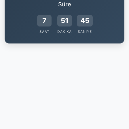
Süre
7
51
44
SAAT
DAKIKA
SANIYE