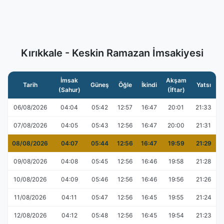
Kırıkkale - Keskin Ramazan İmsakiyesi
İmsak
Akşam
Tarih
Güneş
Öğle
İkindi
Yatsı
(Sahur)
(İftar)
06/08/2026
04:04
05:42
12:57
16:47
20:01
21:33
07/08/2026
04:05
05:43
12:56
16:47
20:00
21:31
08/08/2026
04:07
05:44
12:56
16:47
19:59
21:29
09/08/2026
04:08
05:45
12:56
16:46
19:58
21:28
10/08/2026
04:09
05:46
12:56
16:46
19:56
21:26
11/08/2026
04:11
05:47
12:56
16:45
19:55
21:24
12/08/2026
04:12
05:48
12:56
16:45
19:54
21:23