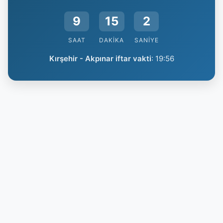
9
15
1
SAAT
DAKIKA
SANIYE
Kırşehir - Akpınar iftar vakti
:
19:56