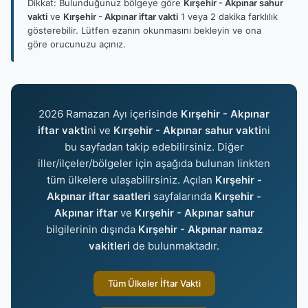
Dikkat: Bulunduğunuz bölgeye göre
Kırşehir - Akpınar sahur
vakti
ve
Kırşehir - Akpınar iftar vakti
1 veya 2 dakika farklılık
gösterebilir. Lütfen ezanın okunmasını bekleyin ve ona
göre orucunuzu açınız.
2026 Ramazan Ayı içerisinde
Kırşehir - Akpınar
iftar vakti
ni ve
Kırşehir - Akpınar sahur vakti
ni
bu sayfadan takip edebilirsiniz. Diğer
iller/ilçeler/bölgeler için aşağıda bulunan linkten
tüm ülkelere ulaşabilirsiniz. Açılan
Kırşehir -
Akpınar iftar saatleri
sayfalarında
Kırşehir -
Akpınar iftar
ve
Kırşehir - Akpınar sahur
bilgilerinin dışında
Kırşehir - Akpınar namaz
vakitleri
de bulunmaktadır.
Tüm Ülkeler İftar Vakti