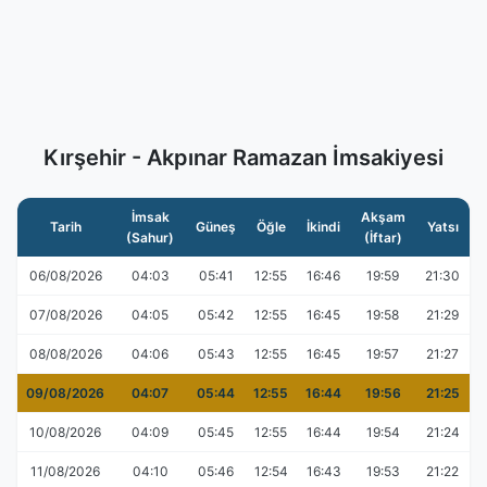
Kırşehir - Akpınar Ramazan İmsakiyesi
İmsak
Akşam
Tarih
Güneş
Öğle
İkindi
Yatsı
(Sahur)
(İftar)
06/08/2026
04:03
05:41
12:55
16:46
19:59
21:30
07/08/2026
04:05
05:42
12:55
16:45
19:58
21:29
08/08/2026
04:06
05:43
12:55
16:45
19:57
21:27
09/08/2026
04:07
05:44
12:55
16:44
19:56
21:25
10/08/2026
04:09
05:45
12:55
16:44
19:54
21:24
11/08/2026
04:10
05:46
12:54
16:43
19:53
21:22