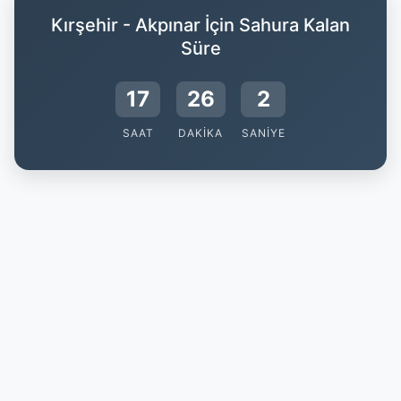
Kırşehir - Akpınar İçin Sahura Kalan
Süre
17
26
1
SAAT
DAKIKA
SANIYE