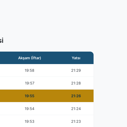
i
Akşam (İftar)
Yatsı
19:58
21:29
19:57
21:28
19:55
21:26
19:54
21:24
19:53
21:23