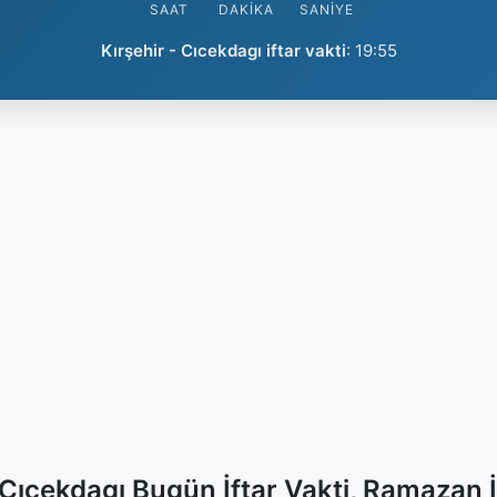
SAAT
DAKIKA
SANIYE
Kırşehir - Cıcekdagı iftar vakti
:
19:55
- Cıcekdagı Bugün İftar Vakti, Ramazan 