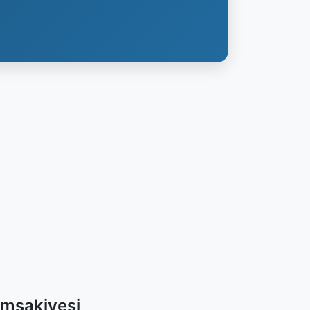
İmsakiyesi