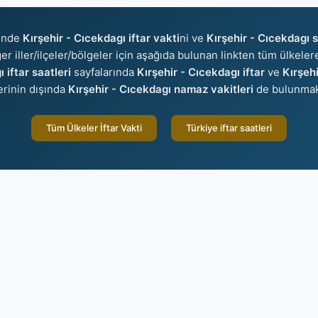
sinde
Kırşehir - Cıcekdagı iftar vakti
ni ve
Kırşehir - Cıcekdagı 
ğer iller/ilçeler/bölgeler için aşağıda bulunan linkten tüm ülkelere
 iftar saatleri
sayfalarında
Kırşehir - Cıcekdagı iftar
ve
Kırşeh
lerinin dışında
Kırşehir - Cıcekdagı namaz vakitleri
de bulunmak
Tüm Ülkeler İftar Vakti
Türkiye iftar saatleri