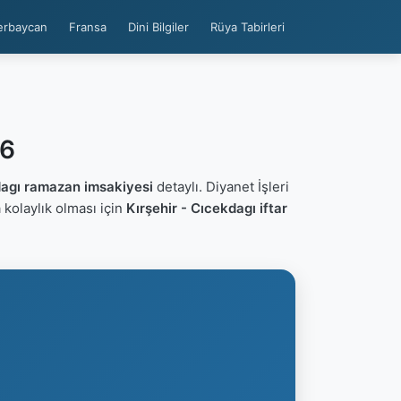
erbaycan
Fransa
Dini Bilgiler
Rüya Tabirleri
26
dagı ramazan imsakiyesi
detaylı. Diyanet İşleri
ca kolaylık olması için
Kırşehir - Cıcekdagı iftar