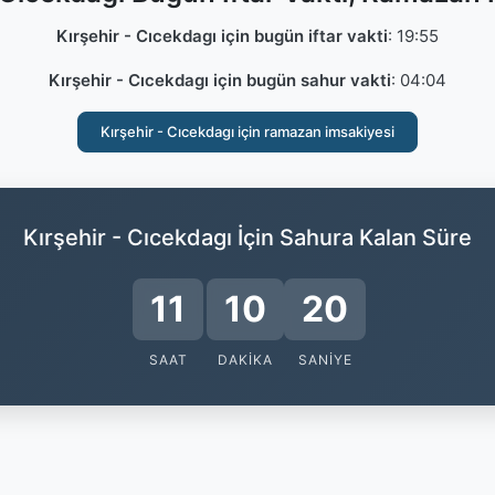
Kırşehir - Cıcekdagı için bugün iftar vakti
:
19:55
Kırşehir - Cıcekdagı için bugün sahur vakti
:
04:04
Kırşehir - Cıcekdagı için ramazan imsakiyesi
Kırşehir - Cıcekdagı İçin Sahura Kalan Süre
11
10
19
SAAT
DAKIKA
SANIYE