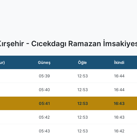
Kırşehir - Cıcekdagı Ramazan İmsakiyes
ur)
Güneş
Öğle
İkindi
05:39
12:53
16:44
05:40
12:53
16:44
05:41
12:53
16:43
05:42
12:53
16:43
05:43
12:53
16:42