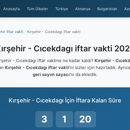
Anasayfa
Tüm Ülkeler
Türkiye
Almanya
Bulgaristan
Az
hir iftar vakti
Kırşehir - Cıcekdagı iftar vakti
ırşehir - Cıcekdagı iftar vakti 20
ehir - Cıcekdagı iftar vaktine ne kadar kaldı?
Kırşehir - Cıcek
lan
Kırşehir - Cıcekdagı iftar vakti
'ni sizler için hazırladık. Ayrı
geri sayım sayacı
'nı da ekledik.
Kırşehir - Cıcekdagı İçin İftara Kalan Süre
3
1
19