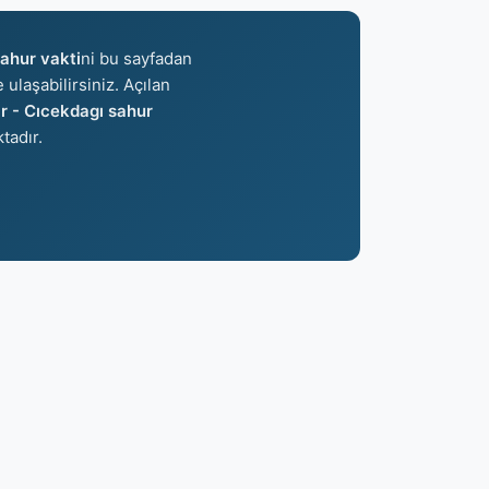
sahur vakti
ni bu sayfadan
 ulaşabilirsiniz. Açılan
ir - Cıcekdagı sahur
tadır.