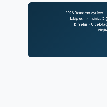
2026 Ramazan Ayı içeri
takip edebilirsiniz. Di
Kırşehir - Cıcekdagı
bilgi