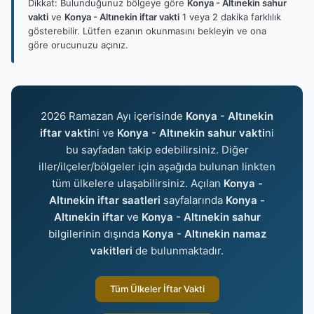
Dikkat: Bulunduğunuz bölgeye göre
Konya - Altınekin sahur
vakti
ve
Konya - Altınekin iftar vakti
1 veya 2 dakika farklılık
gösterebilir. Lütfen ezanın okunmasını bekleyin ve ona
göre orucunuzu açınız.
2026 Ramazan Ayı içerisinde
Konya - Altınekin
iftar vakti
ni ve
Konya - Altınekin sahur vakti
ni
bu sayfadan takip edebilirsiniz. Diğer
iller/ilçeler/bölgeler için aşağıda bulunan linkten
tüm ülkelere ulaşabilirsiniz. Açılan
Konya -
Altınekin iftar saatleri
sayfalarında
Konya -
Altınekin iftar
ve
Konya - Altınekin sahur
bilgilerinin dışında
Konya - Altınekin namaz
vakitleri
de bulunmaktadır.
Tüm Ülkeler İftar Vakti