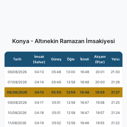
Konya - Altınekin Ramazan İmsakiyesi
İmsak
Akşam
Tarih
Güneş
Öğle
İkindi
Yatsı
(Sahur)
(İftar)
06/08/2026
04:13
05:48
13:00
16:48
20:01
21:30
07/08/2026
04:14
05:49
12:59
16:48
20:00
21:28
08/08/2026
04:15
05:50
12:59
16:48
19:59
21:27
09/08/2026
04:17
05:51
12:59
16:47
19:58
21:25
10/08/2026
04:18
05:51
12:59
16:47
19:57
21:24
11/08/2026
04:19
05:52
12:59
16:46
19:55
21:22