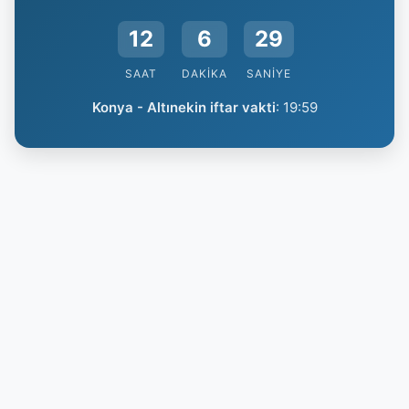
12
6
29
SAAT
DAKIKA
SANIYE
Konya - Altınekin iftar vakti
:
19:59