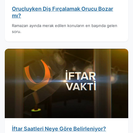
Oruçluyken Diş Fırçalamak Orucu Bozar
mı?
Ramazan ayında merak edilen konuların en başında gelen
soru.
İftar Saatleri Neye Göre Belirleniyor?