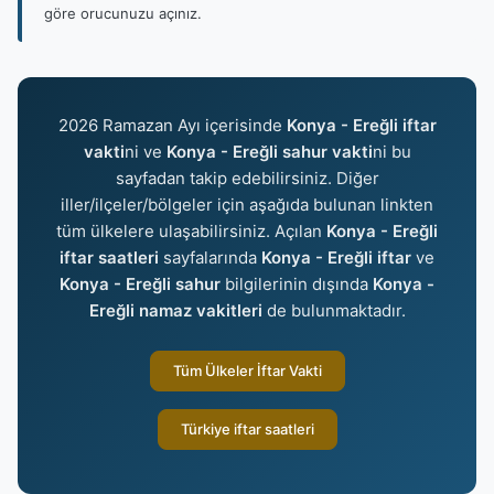
göre orucunuzu açınız.
2026 Ramazan Ayı içerisinde
Konya - Ereğli iftar
vakti
ni ve
Konya - Ereğli sahur vakti
ni bu
sayfadan takip edebilirsiniz. Diğer
iller/ilçeler/bölgeler için aşağıda bulunan linkten
tüm ülkelere ulaşabilirsiniz. Açılan
Konya - Ereğli
iftar saatleri
sayfalarında
Konya - Ereğli iftar
ve
Konya - Ereğli sahur
bilgilerinin dışında
Konya -
Ereğli namaz vakitleri
de bulunmaktadır.
Tüm Ülkeler İftar Vakti
Türkiye iftar saatleri