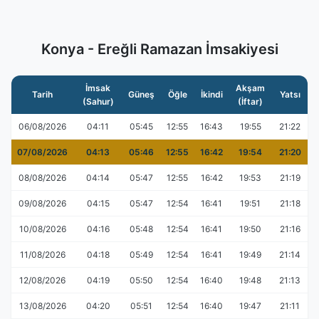
Konya - Ereğli Ramazan İmsakiyesi
İmsak
Akşam
Tarih
Güneş
Öğle
İkindi
Yatsı
(Sahur)
(İftar)
06/08/2026
04:11
05:45
12:55
16:43
19:55
21:22
07/08/2026
04:13
05:46
12:55
16:42
19:54
21:20
08/08/2026
04:14
05:47
12:55
16:42
19:53
21:19
09/08/2026
04:15
05:47
12:54
16:41
19:51
21:18
10/08/2026
04:16
05:48
12:54
16:41
19:50
21:16
11/08/2026
04:18
05:49
12:54
16:41
19:49
21:14
12/08/2026
04:19
05:50
12:54
16:40
19:48
21:13
13/08/2026
04:20
05:51
12:54
16:40
19:47
21:11