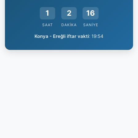
1
2
16
SAAT
DAKIKA
SANIYE
Konya - Ereğli iftar vakti
:
19:54