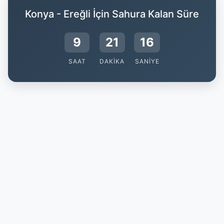
Konya - Ereğli İçin Sahura Kalan Süre
9
21
16
SAAT
DAKIKA
SANIYE