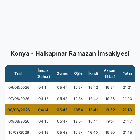
Konya - Halkapınar Ramazan İmsakiyesi
İmsak
Akşam
Tarih
Güneş
Öğle
İkindi
Yatsı
(Sahur)
(İftar)
06/08/2026
04:11
05:44
12:54
16:42
19:54
21:21
07/08/2026
04:12
05:45
12:54
16:42
19:53
21:20
08/08/2026
04:14
05:46
12:54
16:41
19:52
21:18
09/08/2026
04:15
05:47
12:54
16:41
19:51
21:17
10/08/2026
04:16
05:48
12:54
16:40
19:50
21:15