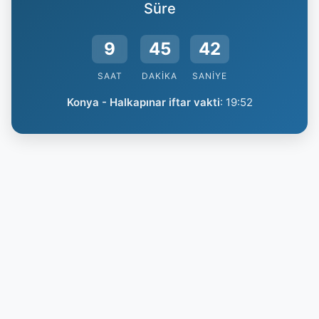
Süre
9
45
42
SAAT
DAKIKA
SANIYE
Konya - Halkapınar iftar vakti
:
19:52