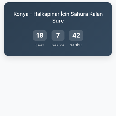
Konya - Halkapınar İçin Sahura Kalan
Süre
18
7
42
SAAT
DAKIKA
SANIYE