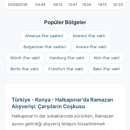
05/09/2026
04:46
06:10
12:47
16:24
19:15
20:33
Popüler Bölgeler
Almanya iftar saatleri
İstanbul iftar vakti
Bulgaristan iftar saatleri
Ankara iftar vakti
Münih iftar vakti
Hamburg iftar vakti
Köln iftar vakti
Berlin iftar vakti
Frankfurt iftar vakti
Bakü iftar vakti
Türkiye - Konya - Halkapınar'da Ramazan
Alışverişi: Çarşıların Coşkusu
Halkapınar'ın dar sokaklarında yürürken, Ramazan
ayının getirdiği alışveriş telaşını hissetmemek