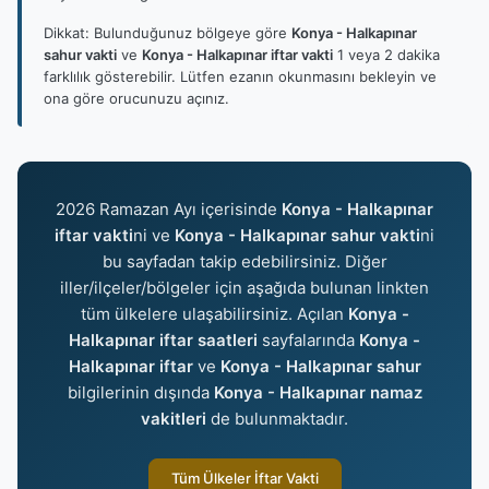
Dikkat: Bulunduğunuz bölgeye göre
Konya - Halkapınar
sahur vakti
ve
Konya - Halkapınar iftar vakti
1 veya 2 dakika
farklılık gösterebilir. Lütfen ezanın okunmasını bekleyin ve
ona göre orucunuzu açınız.
2026 Ramazan Ayı içerisinde
Konya - Halkapınar
iftar vakti
ni ve
Konya - Halkapınar sahur vakti
ni
bu sayfadan takip edebilirsiniz. Diğer
iller/ilçeler/bölgeler için aşağıda bulunan linkten
tüm ülkelere ulaşabilirsiniz. Açılan
Konya -
Halkapınar iftar saatleri
sayfalarında
Konya -
Halkapınar iftar
ve
Konya - Halkapınar sahur
bilgilerinin dışında
Konya - Halkapınar namaz
vakitleri
de bulunmaktadır.
Tüm Ülkeler İftar Vakti