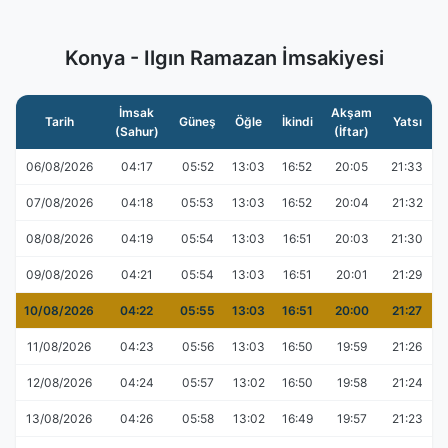
Konya - Ilgın Ramazan İmsakiyesi
İmsak
Akşam
Tarih
Güneş
Öğle
İkindi
Yatsı
(Sahur)
(İftar)
06/08/2026
04:17
05:52
13:03
16:52
20:05
21:33
07/08/2026
04:18
05:53
13:03
16:52
20:04
21:32
08/08/2026
04:19
05:54
13:03
16:51
20:03
21:30
09/08/2026
04:21
05:54
13:03
16:51
20:01
21:29
10/08/2026
04:22
05:55
13:03
16:51
20:00
21:27
11/08/2026
04:23
05:56
13:03
16:50
19:59
21:26
12/08/2026
04:24
05:57
13:02
16:50
19:58
21:24
13/08/2026
04:26
05:58
13:02
16:49
19:57
21:23