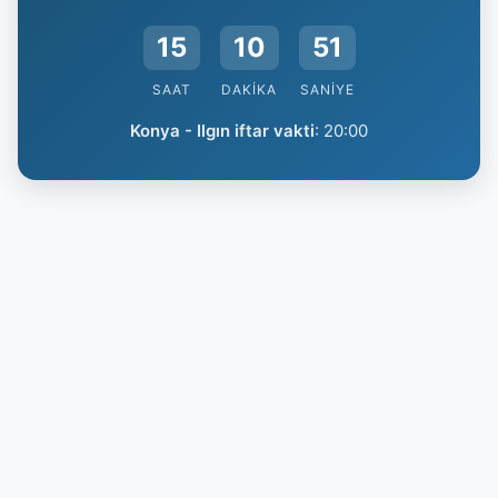
15
10
50
SAAT
DAKIKA
SANIYE
Konya - Ilgın iftar vakti
:
20:00