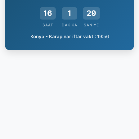
16
1
28
SAAT
DAKIKA
SANIYE
Konya - Karapınar iftar vakti
:
19:56