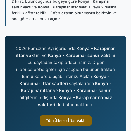
Dikkat: Bulunduğunuz bölgeye göre
Konya - Karapınar
sahur vakti
ve
Konya - Karapınar iftar vakti
1 veya 2 dakika
farklılık gösterebilir. Lütfen ezanın okunmasını bekleyin ve
ona göre orucunuzu açınız.
2026 Ramazan Ayı içerisinde
Konya - Karapınar
iftar vakti
ni ve
Konya - Karapınar sahur vakti
ni
bu sayfadan takip edebilirsiniz. Diğer
iller/ilçeler/bölgeler için aşağıda bulunan linkten
tüm ülkelere ulaşabilirsiniz. Açılan
Konya -
Karapınar iftar saatleri
sayfalarında
Konya -
Karapınar iftar
ve
Konya - Karapınar sahur
bilgilerinin dışında
Konya - Karapınar namaz
vakitleri
de bulunmaktadır.
Tüm Ülkeler İftar Vakti