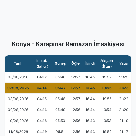
Konya - Karapınar Ramazan İmsakiyesi
İmsak
Akşam
Tarih
Güneş
Öğle
İkindi
Yatsı
(Sahur)
(İftar)
06/08/2026
04:12
05:46
12:57
16:45
19:57
21:25
07/08/2026
04:14
05:47
12:57
16:45
19:56
21:23
08/08/2026
04:15
05:48
12:57
16:44
19:55
21:22
09/08/2026
04:16
05:49
12:56
16:44
19:54
21:20
10/08/2026
04:18
05:50
12:56
16:43
19:53
21:19
11/08/2026
04:19
05:51
12:56
16:43
19:52
21:17