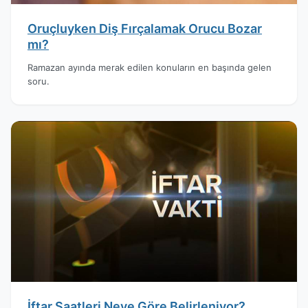
Oruçluyken Diş Fırçalamak Orucu Bozar
mı?
Ramazan ayında merak edilen konuların en başında gelen
soru.
İftar Saatleri Neye Göre Belirleniyor?