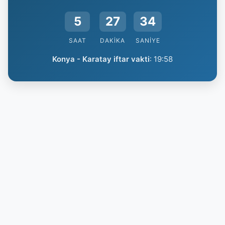
5
27
33
SAAT
DAKIKA
SANIYE
Konya - Karatay iftar vakti
:
19:58