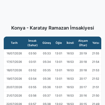
Konya - Karatay Ramazan İmsakiyesi
İmsak
Akşam
Tarih
Güneş
Öğle
İkindi
Yatsı
(Sahur)
(İftar)
16/07/2026
03:50
05:33
13:01
16:53
20:19
21:55
17/07/2026
03:51
05:34
13:01
16:53
20:18
21:54
18/07/2026
03:52
05:35
13:01
16:53
20:18
21:53
19/07/2026
03:54
05:36
13:01
16:53
20:17
21:52
20/07/2026
03:55
05:36
13:01
16:53
20:17
21:51
21/07/2026
03:56
05:37
13:01
16:53
20:16
21:50
22/07/2026
03:57
05:38
13:02
16:53
20:15
21:49