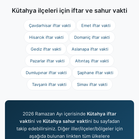
Kütahya ilçeleri için iftar ve sahur vakti
Çavdarhisar iftar vakti
Emet iftar vakti
Hisarcık iftar vakti
Domaniç iftar vakti
Gediz iftar vakti
Aslanapa iftar vakti
Pazarlar iftar vakti
Altıntaş iftar vakti
Dumlupınar iftar vakti
Şaphane iftar vakti
Tavşanlı iftar vakti
Simav iftar vakti
2026 Ramazan Ayı içerisinde
Kütahya iftar
vakti
ni ve
Kütahya sahur vakti
ni bu sayfadan
takip edebilirsiniz. Diğer iller/ilçeler/bölgeler için
aşağıda bulunan linkten tüm ülkelere