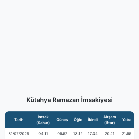
Kütahya Ramazan İmsakiyesi
İmsak
Akşam
Tarih
Güneş
Öğle
İkindi
Yatsı
(Sahur)
(İftar)
31/07/2026
04:11
05:52
13:12
17:04
20:21
21:55