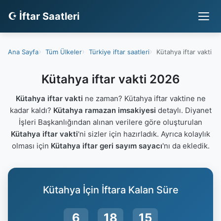
☪ İftar Saatleri
Ana Sayfa
Tüm Ülkeler
Türkiye iftar saatleri
Kütahya iftar vakti
Kütahya iftar vakti 2026
Kütahya iftar vakti
ne zaman? Kütahya iftar vaktine ne
kadar kaldı?
Kütahya ramazan imsakiyesi
detaylı. Diyanet
İşleri Başkanlığından alınan verilere göre oluşturulan
Kütahya iftar vakti
'ni sizler için hazırladık. Ayrıca kolaylık
olması için
Kütahya iftar geri sayım sayacı
'nı da ekledik.
Kütahya İçin İftara Kalan Süre
6
18
14