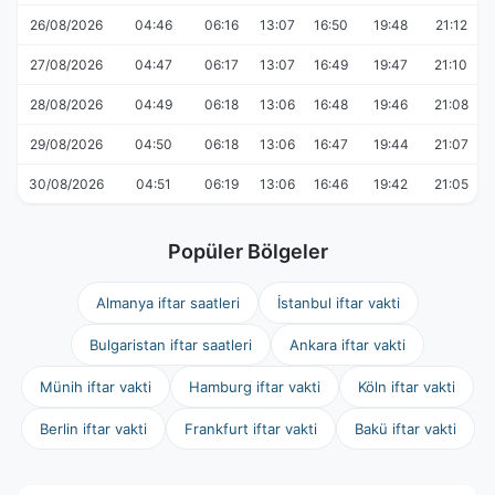
26/08/2026
04:46
06:16
13:07
16:50
19:48
21:12
27/08/2026
04:47
06:17
13:07
16:49
19:47
21:10
28/08/2026
04:49
06:18
13:06
16:48
19:46
21:08
29/08/2026
04:50
06:18
13:06
16:47
19:44
21:07
30/08/2026
04:51
06:19
13:06
16:46
19:42
21:05
Popüler Bölgeler
Almanya iftar saatleri
İstanbul iftar vakti
Bulgaristan iftar saatleri
Ankara iftar vakti
Münih iftar vakti
Hamburg iftar vakti
Köln iftar vakti
Berlin iftar vakti
Frankfurt iftar vakti
Bakü iftar vakti