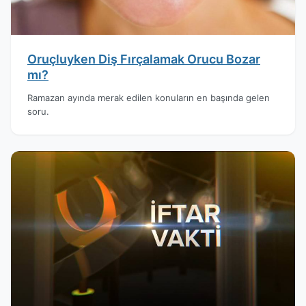
Oruçluyken Diş Fırçalamak Orucu Bozar
mı?
Ramazan ayında merak edilen konuların en başında gelen
soru.