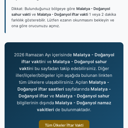
Dikkat: Bulunduğunuz bölgeye göre
Malatya - Doğanyol
sahur vakti
ve
Malatya - Doğanyol iftar vakti
1 veya 2 dakika
farklılık gösterebilir. Lütfen ezanın okunmasını bekleyin ve
ona göre orucunuzu açınız.
2026 Ramazan Ayı içerisinde
Malatya - Doğanyol
iftar vakti
ni ve
Malatya - Doğanyol sahur
vakti
ni bu sayfadan takip edebilirsiniz. Diğer
iller/ilçeler/bölgeler için aşağıda bulunan linkten
tüm ülkelere ulaşabilirsiniz. Açılan
Malatya -
Doğanyol iftar saatleri
sayfalarında
Malatya -
Doğanyol iftar
ve
Malatya - Doğanyol sahur
bilgilerinin dışında
Malatya - Doğanyol namaz
vakitleri
de bulunmaktadır.
Tüm Ülkeler İftar Vakti