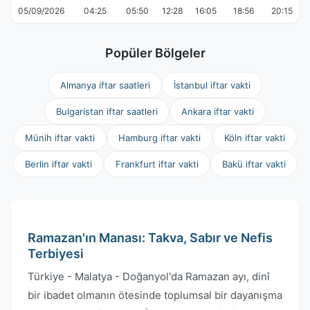
05/09/2026
04:25
05:50
12:28
16:05
18:56
20:15
Popüler Bölgeler
Almanya iftar saatleri
İstanbul iftar vakti
Bulgaristan iftar saatleri
Ankara iftar vakti
Münih iftar vakti
Hamburg iftar vakti
Köln iftar vakti
Berlin iftar vakti
Frankfurt iftar vakti
Bakü iftar vakti
Ramazan'ın Manası: Takva, Sabır ve Nefis
Terbiyesi
Türkiye - Malatya - Doğanyol'da Ramazan ayı, dinî
bir ibadet olmanın ötesinde toplumsal bir dayanışma