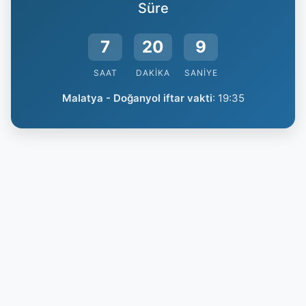
Süre
7
20
8
SAAT
DAKIKA
SANIYE
Malatya - Doğanyol iftar vakti
:
19:35