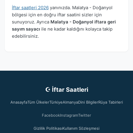
İftar saatleri 2026
yanınızda. Malatya - Doğanyol
bölgesi için en doğru iftar saatini sizler için
sunuyoruz. Ayrıca
Malatya - Doğanyol iftara geri
sayım sayacı
ile ne kadar kaldığını kolayca takip
edebilirsiniz.
☪ İftar Saatleri
Anasayfa
Tüm Ülkeler
Türkiye
Almanya
Dini Bilgiler
Rüya Tabirleri
Facebook
Instagram
Twitter
Gizlilik Politikası
Kullanım Sözleşmesi