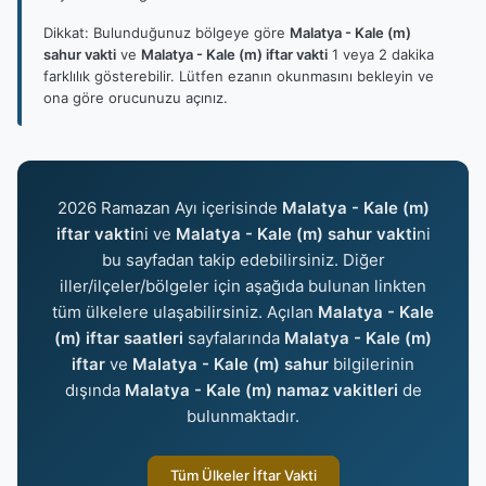
Dikkat: Bulunduğunuz bölgeye göre
Malatya - Kale (m)
sahur vakti
ve
Malatya - Kale (m) iftar vakti
1 veya 2 dakika
farklılık gösterebilir. Lütfen ezanın okunmasını bekleyin ve
ona göre orucunuzu açınız.
2026 Ramazan Ayı içerisinde
Malatya - Kale (m)
iftar vakti
ni ve
Malatya - Kale (m) sahur vakti
ni
bu sayfadan takip edebilirsiniz. Diğer
iller/ilçeler/bölgeler için aşağıda bulunan linkten
tüm ülkelere ulaşabilirsiniz. Açılan
Malatya - Kale
(m) iftar saatleri
sayfalarında
Malatya - Kale (m)
iftar
ve
Malatya - Kale (m) sahur
bilgilerinin
dışında
Malatya - Kale (m) namaz vakitleri
de
bulunmaktadır.
Tüm Ülkeler İftar Vakti