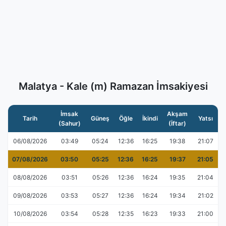
Malatya - Kale (m) Ramazan İmsakiyesi
İmsak
Akşam
Tarih
Güneş
Öğle
İkindi
Yatsı
(Sahur)
(İftar)
06/08/2026
03:49
05:24
12:36
16:25
19:38
21:07
07/08/2026
03:50
05:25
12:36
16:25
19:37
21:05
08/08/2026
03:51
05:26
12:36
16:24
19:35
21:04
09/08/2026
03:53
05:27
12:36
16:24
19:34
21:02
10/08/2026
03:54
05:28
12:35
16:23
19:33
21:00