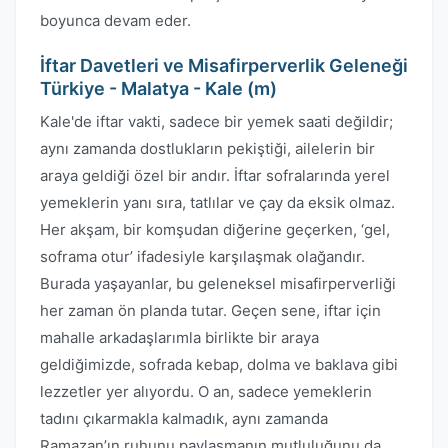
boyunca devam eder.
İftar Davetleri ve Misafirperverlik Geleneği
Türkiye - Malatya - Kale (m)
Kale'de iftar vakti, sadece bir yemek saati değildir;
aynı zamanda dostlukların pekiştiği, ailelerin bir
araya geldiği özel bir andır. İftar sofralarında yerel
yemeklerin yanı sıra, tatlılar ve çay da eksik olmaz.
Her akşam, bir komşudan diğerine geçerken, ‘gel,
soframa otur’ ifadesiyle karşılaşmak olağandır.
Burada yaşayanlar, bu geleneksel misafirperverliği
her zaman ön planda tutar. Geçen sene, iftar için
mahalle arkadaşlarımla birlikte bir araya
geldiğimizde, sofrada kebap, dolma ve baklava gibi
lezzetler yer alıyordu. O an, sadece yemeklerin
tadını çıkarmakla kalmadık, aynı zamanda
Ramazan’ın ruhunu paylaşmanın mutluluğunu da