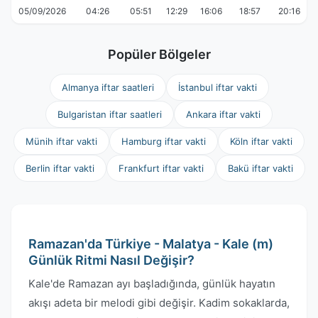
05/09/2026
04:26
05:51
12:29
16:06
18:57
20:16
Popüler Bölgeler
Almanya iftar saatleri
İstanbul iftar vakti
Bulgaristan iftar saatleri
Ankara iftar vakti
Münih iftar vakti
Hamburg iftar vakti
Köln iftar vakti
Berlin iftar vakti
Frankfurt iftar vakti
Bakü iftar vakti
Ramazan'da Türkiye - Malatya - Kale (m)
Günlük Ritmi Nasıl Değişir?
Kale'de Ramazan ayı başladığında, günlük hayatın
akışı adeta bir melodi gibi değişir. Kadim sokaklarda,