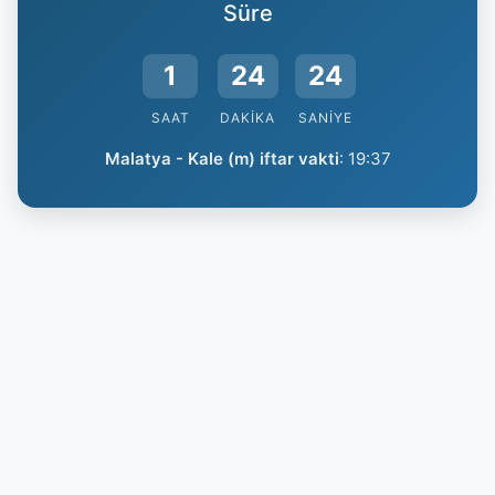
Süre
1
24
24
SAAT
DAKIKA
SANIYE
Malatya - Kale (m) iftar vakti
:
19:37