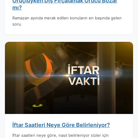
Oruçluyken Diş Fırçalamak Orucu Bozar
mı?
Ramazan ayında merak edilen konuların en başında gelen
soru.
İftar Saatleri Neye Göre Belirleniyor?
İftar saatleri neye göre, nasıl belirleniyor sizler için