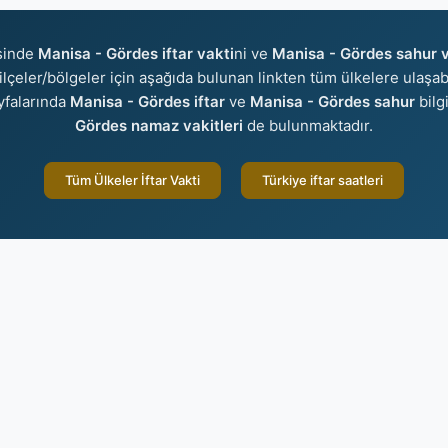
sinde
Manisa - Gördes iftar vakti
ni ve
Manisa - Gördes sahur v
r/ilçeler/bölgeler için aşağıda bulunan linkten tüm ülkelere ulaşab
yfalarında
Manisa - Gördes iftar
ve
Manisa - Gördes sahur
bilg
Gördes namaz vakitleri
de bulunmaktadır.
Tüm Ülkeler İftar Vakti
Türkiye iftar saatleri