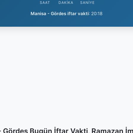
SAAT
DAKIKA
SANIYE
Manisa - Gördes iftar vakti
:
20:18
 Gördes Bugün İftar Vakti, Ramazan İ