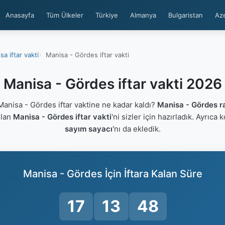
Anasayfa
Tüm Ülkeler
Türkiye
Almanya
Bulgaristan
Az
sa iftar vakti
Manisa - Gördes iftar vakti
Manisa - Gördes iftar vakti 2026
nisa - Gördes iftar vaktine ne kadar kaldı?
Manisa - Gördes r
ulan
Manisa - Gördes iftar vakti
'ni sizler için hazırladık. Ayrıca 
sayım sayacı
'nı da ekledik.
Manisa - Gördes İçin İftara Kalan Süre
17
13
48