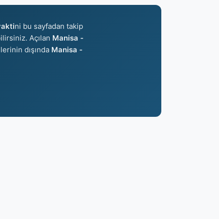
akti
ni bu sayfadan takip
ilirsiniz. Açılan
Manisa -
ilerinin dışında
Manisa -