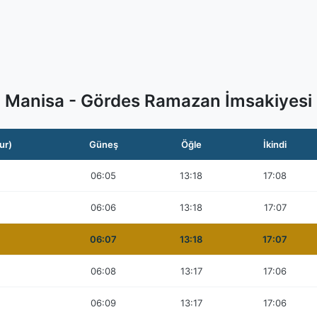
Manisa - Gördes Ramazan İmsakiyesi
ur)
Güneş
Öğle
İkindi
06:05
13:18
17:08
06:06
13:18
17:07
06:07
13:18
17:07
06:08
13:17
17:06
06:09
13:17
17:06