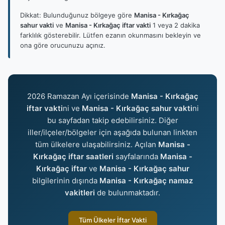
Dikkat: Bulunduğunuz bölgeye göre
Manisa - Kırkağaç
sahur vakti
ve
Manisa - Kırkağaç iftar vakti
1 veya 2 dakika
farklılık gösterebilir. Lütfen ezanın okunmasını bekleyin ve
ona göre orucunuzu açınız.
2026 Ramazan Ayı içerisinde
Manisa - Kırkağaç
iftar vakti
ni ve
Manisa - Kırkağaç sahur vakti
ni
bu sayfadan takip edebilirsiniz. Diğer
iller/ilçeler/bölgeler için aşağıda bulunan linkten
tüm ülkelere ulaşabilirsiniz. Açılan
Manisa -
Kırkağaç iftar saatleri
sayfalarında
Manisa -
Kırkağaç iftar
ve
Manisa - Kırkağaç sahur
bilgilerinin dışında
Manisa - Kırkağaç namaz
vakitleri
de bulunmaktadır.
Tüm Ülkeler İftar Vakti