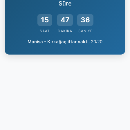
Süre
15
47
35
SAAT
DAKIKA
SANIYE
Manisa - Kırkağaç iftar vakti
:
20:20