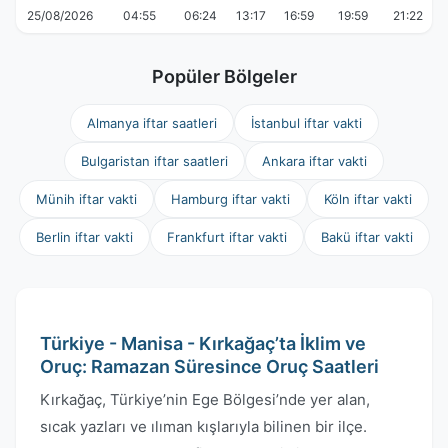
25/08/2026
04:55
06:24
13:17
16:59
19:59
21:22
Popüler Bölgeler
Almanya iftar saatleri
İstanbul iftar vakti
Bulgaristan iftar saatleri
Ankara iftar vakti
Münih iftar vakti
Hamburg iftar vakti
Köln iftar vakti
Berlin iftar vakti
Frankfurt iftar vakti
Bakü iftar vakti
Türkiye - Manisa - Kırkağaç’ta İklim ve
Oruç: Ramazan Süresince Oruç Saatleri
Kırkağaç, Türkiye’nin Ege Bölgesi’nde yer alan,
sıcak yazları ve ılıman kışlarıyla bilinen bir ilçe.