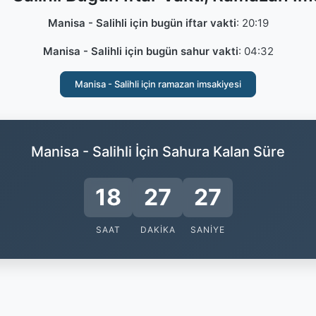
Manisa - Salihli için bugün iftar vakti
:
20:19
Manisa - Salihli için bugün sahur vakti
:
04:32
Manisa - Salihli için ramazan imsakiyesi
Manisa - Salihli İçin Sahura Kalan Süre
18
27
27
SAAT
DAKIKA
SANIYE