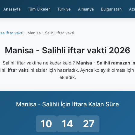
Anasayfa
Tüm Ülkeler
Türkiye
Almanya
Bulgaristan
Az
sa iftar vakti
Manisa - Salihli iftar vakti
Manisa - Salihli iftar vakti 2026
Salihli iftar vaktine ne kadar kaldı?
Manisa - Salihli ramazan i
hli iftar vakti
'ni sizler için hazırladık. Ayrıca kolaylık olması içi
ekledik.
Manisa - Salihli İçin İftara Kalan Süre
10
14
27