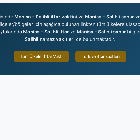
isinde
Manisa - Salihli iftar vakti
ni ve
Manisa - Salihli sahur v
r/ilçeler/bölgeler için aşağıda bulunan linkten tüm ülkelere ulaşab
yfalarında
Manisa - Salihli iftar
ve
Manisa - Salihli sahur
bilgil
Salihli namaz vakitleri
de bulunmaktadır.
Tüm Ülkeler İftar Vakti
Türkiye iftar saatleri