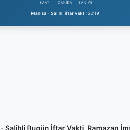
SAAT
DAKIKA
SANIYE
Manisa - Salihli iftar vakti
:
20:19
- Salihli Bugün İftar Vakti, Ramazan İm