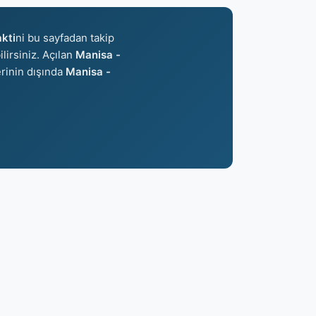
akti
ni bu sayfadan takip
ilirsiniz. Açılan
Manisa -
erinin dışında
Manisa -