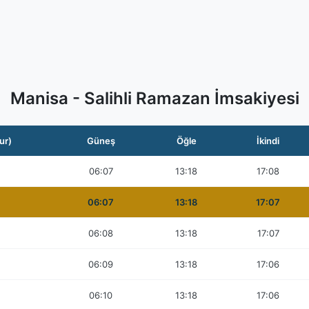
Manisa - Salihli Ramazan İmsakiyesi
ur)
Güneş
Öğle
İkindi
06:07
13:18
17:08
06:07
13:18
17:07
06:08
13:18
17:07
06:09
13:18
17:06
06:10
13:18
17:06