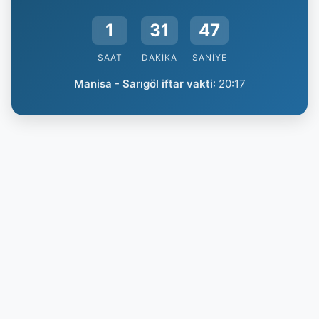
1
31
46
SAAT
DAKIKA
SANIYE
Manisa - Sarıgöl iftar vakti
:
20:17