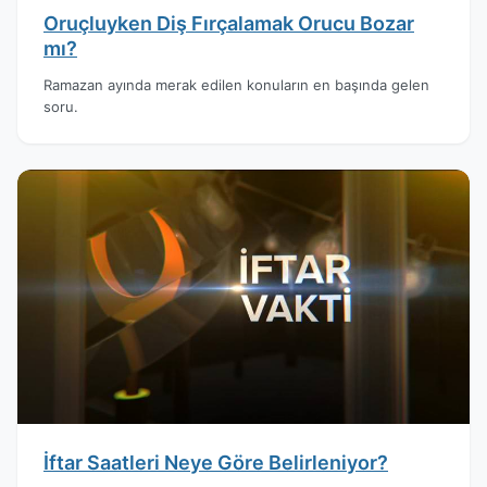
Oruçluyken Diş Fırçalamak Orucu Bozar
mı?
Ramazan ayında merak edilen konuların en başında gelen
soru.
İftar Saatleri Neye Göre Belirleniyor?