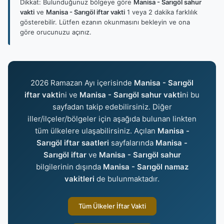
Dikkat: Bulunduğunuz bölgeye göre
Manisa - Sarıgöl sahur
vakti
ve
Manisa - Sarıgöl iftar vakti
1 veya 2 dakika farklılık
gösterebilir. Lütfen ezanın okunmasını bekleyin ve ona
göre orucunuzu açınız.
2026 Ramazan Ayı içerisinde
Manisa - Sarıgöl
iftar vakti
ni ve
Manisa - Sarıgöl sahur vakti
ni bu
sayfadan takip edebilirsiniz. Diğer
iller/ilçeler/bölgeler için aşağıda bulunan linkten
tüm ülkelere ulaşabilirsiniz. Açılan
Manisa -
Sarıgöl iftar saatleri
sayfalarında
Manisa -
Sarıgöl iftar
ve
Manisa - Sarıgöl sahur
bilgilerinin dışında
Manisa - Sarıgöl namaz
vakitleri
de bulunmaktadır.
Tüm Ülkeler İftar Vakti