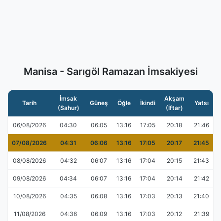
Manisa - Sarıgöl Ramazan İmsakiyesi
İmsak
Akşam
Tarih
Güneş
Öğle
İkindi
Yatsı
(Sahur)
(İftar)
06/08/2026
04:30
06:05
13:16
17:05
20:18
21:46
07/08/2026
04:31
06:06
13:16
17:05
20:17
21:45
08/08/2026
04:32
06:07
13:16
17:04
20:15
21:43
09/08/2026
04:34
06:07
13:16
17:04
20:14
21:42
10/08/2026
04:35
06:08
13:16
17:03
20:13
21:40
11/08/2026
04:36
06:09
13:16
17:03
20:12
21:39