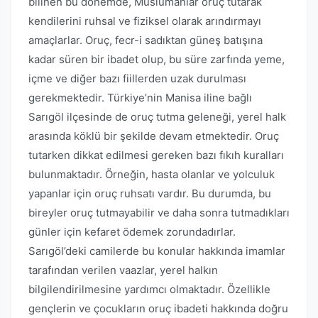
bilinen bu dönemde, Müslümanlar oruç tutarak
kendilerini ruhsal ve fiziksel olarak arındırmayı
amaçlarlar. Oruç, fecr-i sadıktan güneş batışına
kadar süren bir ibadet olup, bu süre zarfında yeme,
içme ve diğer bazı fiillerden uzak durulması
gerekmektedir. Türkiye’nin Manisa iline bağlı
Sarıgöl ilçesinde de oruç tutma geleneği, yerel halk
arasında köklü bir şekilde devam etmektedir. Oruç
tutarken dikkat edilmesi gereken bazı fıkıh kuralları
bulunmaktadır. Örneğin, hasta olanlar ve yolculuk
yapanlar için oruç ruhsatı vardır. Bu durumda, bu
bireyler oruç tutmayabilir ve daha sonra tutmadıkları
günler için kefaret ödemek zorundadırlar.
Sarıgöl’deki camilerde bu konular hakkında imamlar
tarafından verilen vaazlar, yerel halkın
bilgilendirilmesine yardımcı olmaktadır. Özellikle
gençlerin ve çocukların oruç ibadeti hakkında doğru