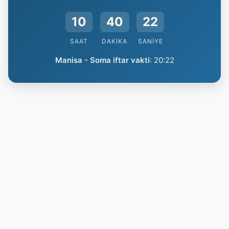
10
40
21
SAAT
DAKIKA
SANIYE
Manisa - Soma iftar vakti
:
20:22