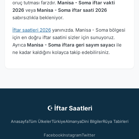
oruç tutması farzdır.
Manisa - Soma iftar vakti
2026
veya
Manisa - Soma iftar saati 2026
sabırsızlıkla bekleniyor.
İftar saatleri 2026
yanınızda. Manisa - Soma bölgesi
için en doğru iftar saatini sizler için sunuyoruz.
Ayrıca
Manisa - Soma iftara geri sayım sayacı
ile
ne kadar kaldığını kolayca takip edebilirsiniz.
☪ İftar Saatleri
Anasayfa
Tüm Ülkeler
Türkiye
Almanya
Dini Bilgiler
Rüya Tabirleri
Facebook
Instagram
Twitter