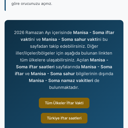
göre orucunuzu açınız.
2026 Ramazan Ayı içerisinde
Manisa - Soma iftar
vakti
ni ve
Manisa - Soma sahur vakti
ni bu
sayfadan takip edebilirsiniz. Diğer
iller/ilçeler/bölgeler için aşağıda bulunan linkten
tüm ülkelere ulaşabilirsiniz. Açılan
Manisa -
Soma iftar saatleri
sayfalarında
Manisa - Soma
iftar
ve
Manisa - Soma sahur
bilgilerinin dışında
Manisa - Soma namaz vakitleri
de
bulunmaktadır.
Tüm Ülkeler İftar Vakti
Türkiye iftar saatleri