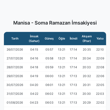
Manisa - Soma Ramazan İmsakiyesi
İmsak
Akşam
Tarih
Güneş
Öğle
İkindi
Yatsı
(Sahur)
(İftar)
26/07/2026
04:15
05:57
13:21
17:14
20:35
22:10
27/07/2026
04:16
05:58
13:21
17:14
20:34
22:09
28/07/2026
04:18
05:59
13:21
17:14
20:33
22:08
29/07/2026
04:19
06:00
13:21
17:13
20:32
22:06
30/07/2026
04:20
06:01
13:21
17:13
20:31
22:05
31/07/2026
04:22
06:02
13:21
17:13
20:30
22:03
01/08/2026
04:23
06:03
13:21
17:13
20:29
22:02