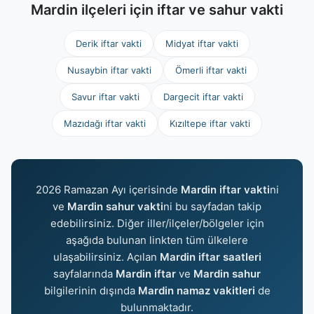
Mardin ilçeleri için iftar ve sahur vakti
Derik iftar vakti
Midyat iftar vakti
Nusaybin iftar vakti
Ömerli iftar vakti
Savur iftar vakti
Dargecit iftar vakti
Mazıdağı iftar vakti
Kızıltepe iftar vakti
2026 Ramazan Ayı içerisinde
Mardin iftar vakti
ni
ve
Mardin sahur vakti
ni bu sayfadan takip
edebilirsiniz. Diğer iller/ilçeler/bölgeler için
aşağıda bulunan linkten tüm ülkelere
ulaşabilirsiniz. Açılan
Mardin iftar saatleri
sayfalarında
Mardin iftar
ve
Mardin sahur
bilgilerinin dışında
Mardin namaz vakitleri
de
bulunmaktadır.