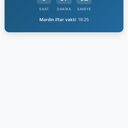
SAAT
DAKIKA
SANIYE
Mardin iftar vakti
:
19:25