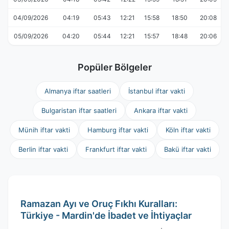
04/09/2026
04:19
05:43
12:21
15:58
18:50
20:08
05/09/2026
04:20
05:44
12:21
15:57
18:48
20:06
Popüler Bölgeler
Almanya iftar saatleri
İstanbul iftar vakti
Bulgaristan iftar saatleri
Ankara iftar vakti
Münih iftar vakti
Hamburg iftar vakti
Köln iftar vakti
Berlin iftar vakti
Frankfurt iftar vakti
Bakü iftar vakti
Ramazan Ayı ve Oruç Fıkhı Kuralları:
Türkiye - Mardin'de İbadet ve İhtiyaçlar