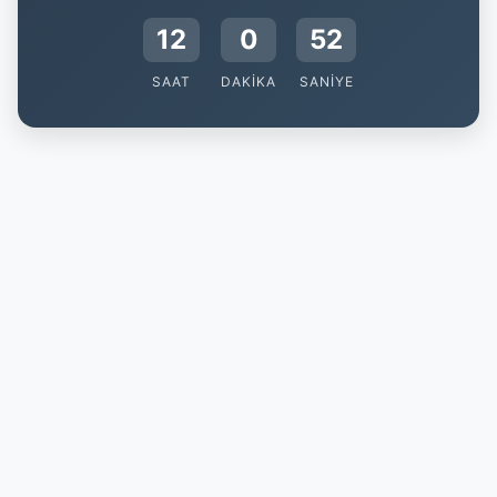
12
0
51
SAAT
DAKIKA
SANIYE