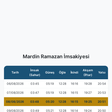
Mardin Ramazan İmsakiyesi
İmsak
Akşam
Tarih
Güneş
Öğle
İkindi
Yatsı
(Sahur)
(İftar)
06/08/2026
03:45
05:19
12:28
16:16
19:28
20:54
07/08/2026
03:47
05:19
12:28
16:15
19:27
20:53
08/08/2026
03:48
05:20
12:28
16:15
19:25
20:51
09/08/2026
03:49
05:21
12:28
16:14
19:24
20:50