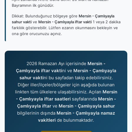
Bayramının ilk günüdür.
Dikkat: Bulunduğunuz bölgeye göre
Mersin - Çamlıyayla
sahur vakti
ve
Mersin - Çamlıyayla iftar vakti
1 veya 2 dakika
farklılık gösterebilir. Lütfen ezanın okunmasını bekleyin ve
ona göre orucunuzu açınız.
2026 Ramazan Ayı içerisinde
Mersin -
Çamlıyayla iftar vakti
ni ve
Mersin - Çamlıyayla
sahur vakti
ni bu sayfadan takip edebilirsiniz.
Diğer iller/ilçeler/bölgeler için aşağıda bulunan
linkten tüm ülkelere ulaşabilirsiniz. Açılan
Mersin
- Çamlıyayla iftar saatleri
sayfalarında
Mersin -
Çamlıyayla iftar
ve
Mersin - Çamlıyayla sahur
bilgilerinin dışında
Mersin - Çamlıyayla namaz
vakitleri
de bulunmaktadır.