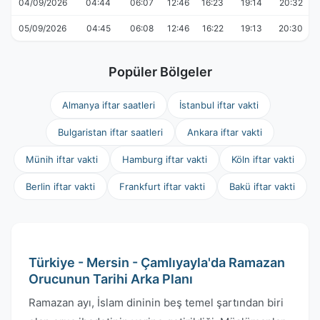
04/09/2026
04:44
06:07
12:46
16:23
19:14
20:32
05/09/2026
04:45
06:08
12:46
16:22
19:13
20:30
Popüler Bölgeler
Almanya iftar saatleri
İstanbul iftar vakti
Bulgaristan iftar saatleri
Ankara iftar vakti
Münih iftar vakti
Hamburg iftar vakti
Köln iftar vakti
Berlin iftar vakti
Frankfurt iftar vakti
Bakü iftar vakti
Türkiye - Mersin - Çamlıyayla'da Ramazan
Orucunun Tarihi Arka Planı
Ramazan ayı, İslam dininin beş temel şartından biri