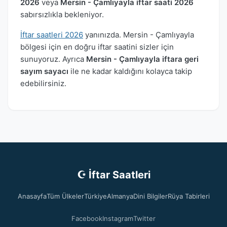
2026
veya
Mersin - Çamlıyayla iftar saati 2026
sabırsızlıkla bekleniyor.
İftar saatleri 2026
yanınızda. Mersin - Çamlıyayla
bölgesi için en doğru iftar saatini sizler için
sunuyoruz. Ayrıca
Mersin - Çamlıyayla iftara geri
sayım sayacı
ile ne kadar kaldığını kolayca takip
edebilirsiniz.
☪ İftar Saatleri
Anasayfa
Tüm Ülkeler
Türkiye
Almanya
Dini Bilgiler
Rüya Tabirleri
Facebook
Instagram
Twitter