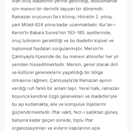
olan oruç ibadetinin yerine getirildiği, Müslümanlar
için manevi bir derinlik taşıyan bir dönemdir.
Ramazan orucunun farz kılınışı, Hicretin 2. yılına,
yani Miladi 624 yılına kadar uzanmaktadır. Kur'an-ı
Kerim'in Bakara Suresi'nin 183-185. ayetlerinde,
oruç tutmanın gerekliliği ve bu ibadetin kişisel ve
toplumsal faydaları vurgulanmıştır. Mersin'in
Çamlıyayla ilçesinde de, bu manevi atmosfer her yıl
yeniden hissedilmektedir. Mersin, genel olarak dinî
ve kültürel geleneklerin yaşatıldığı bir bölge
olmasına rağmen, Çamlıyayla'da Ramazan ayının
verdiği ruh farklı bir anlam taşır. Yerel halk, ramazan
boyunca kendine özgü gelenekleri ve ibadetleriyle
bu ayı kutlamakta, aile ve komşuluk ilişkilerini
güçlendirmektedir. İftar vakti, fecr-i sadıktan güneş
batışına kadar geçen sürede, toplu iftar
organizasyonları ve evlerin kapılarının açık