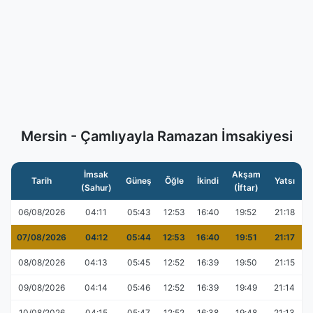
Mersin - Çamlıyayla Ramazan İmsakiyesi
İmsak
Akşam
Tarih
Güneş
Öğle
İkindi
Yatsı
(Sahur)
(İftar)
06/08/2026
04:11
05:43
12:53
16:40
19:52
21:18
07/08/2026
04:12
05:44
12:53
16:40
19:51
21:17
08/08/2026
04:13
05:45
12:52
16:39
19:50
21:15
09/08/2026
04:14
05:46
12:52
16:39
19:49
21:14
10/08/2026
04:15
05:47
12:52
16:38
19:48
21:13