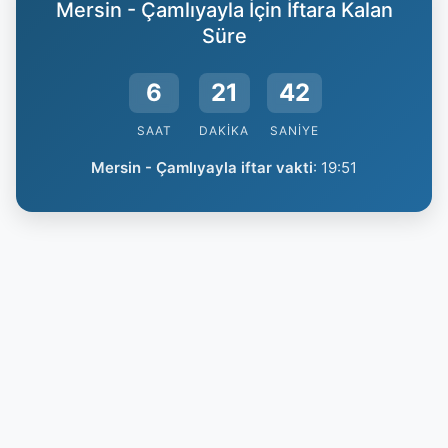
Mersin - Çamlıyayla İçin İftara Kalan
Süre
6
21
41
SAAT
DAKIKA
SANIYE
Mersin - Çamlıyayla iftar vakti
:
19:51