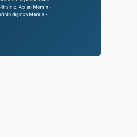
ilirsiniz. Açılan
Mersin -
erinin dışında
Mersin -