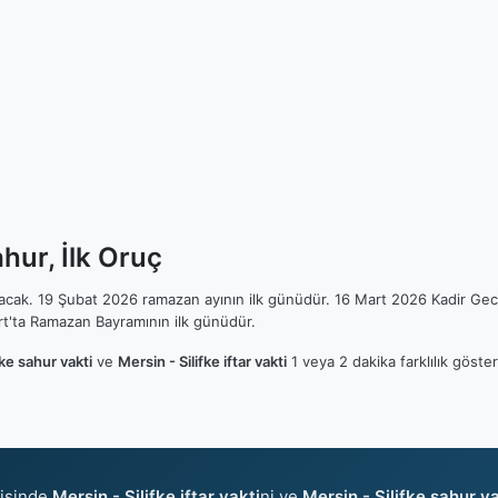
ahur, İlk Oruç
ılacak. 19 Şubat 2026 ramazan ayının ilk günüdür. 16 Mart 2026 Kadir Gec
t'ta Ramazan Bayramının ilk günüdür.
fke sahur vakti
ve
Mersin - Silifke iftar vakti
1 veya 2 dakika farklılık göste
risinde
Mersin - Silifke iftar vakti
ni ve
Mersin - Silifke sahur va