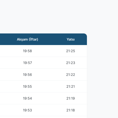
Akşam (İftar)
Yatsı
19:58
21:25
19:57
21:23
19:56
21:22
19:55
21:21
19:54
21:19
19:53
21:18