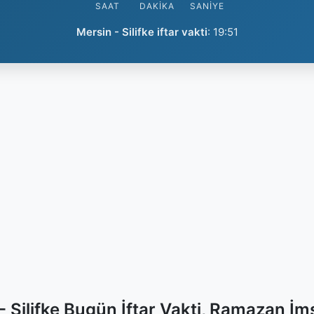
SAAT
DAKIKA
SANIYE
Mersin - Silifke iftar vakti
:
19:51
- Silifke Bugün İftar Vakti, Ramazan İm