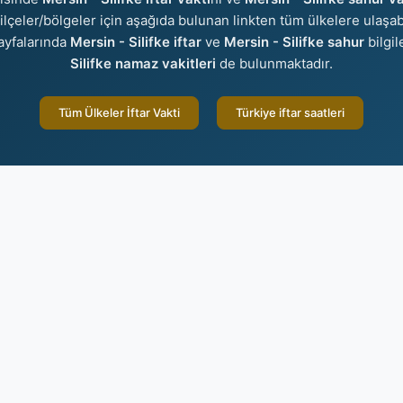
r/ilçeler/bölgeler için aşağıda bulunan linkten tüm ülkelere ulaşab
yfalarında
Mersin - Silifke iftar
ve
Mersin - Silifke sahur
bilgil
Silifke namaz vakitleri
de bulunmaktadır.
Tüm Ülkeler İftar Vakti
Türkiye iftar saatleri