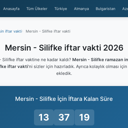
Anasayfa
Tüm Ülkeler
Türkiye
Almanya
Bulgaristan
Az
in iftar vakti
Mersin - Silifke iftar vakti
Mersin - Silifke iftar vakti 2026
Silifke iftar vaktine ne kadar kaldı?
Mersin - Silifke ramazan i
fke iftar vakti
'ni sizler için hazırladık. Ayrıca kolaylık olması içi
ekledik.
Mersin - Silifke İçin İftara Kalan Süre
13
37
18