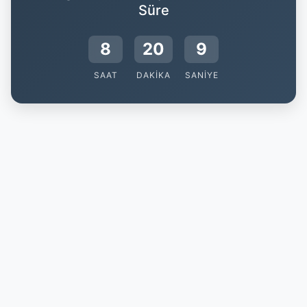
Süre
8
20
9
SAAT
DAKIKA
SANIYE