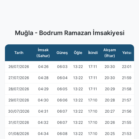
Muğla - Bodrum Ramazan İmsakiyesi
İmsak
Akşam
Tarih
Güneş
Öğle
İkindi
Yatsı
(Sahur)
(İftar)
26/07/2026
04:26
06:03
13:22
17:11
20:30
22:01
27/07/2026
04:28
06:04
13:22
17:11
20:30
21:59
28/07/2026
04:29
06:05
13:22
17:11
20:29
21:58
29/07/2026
04:30
06:06
13:22
17:10
20:28
21:57
30/07/2026
04:31
06:07
13:22
17:10
20:27
21:56
31/07/2026
04:32
06:07
13:22
17:10
20:26
21:55
01/08/2026
04:34
06:08
13:22
17:10
20:25
21:53