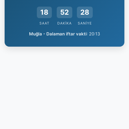
18
52
28
SAAT
DAKIKA
SANIYE
Muğla - Dalaman iftar vakti
:
20:13