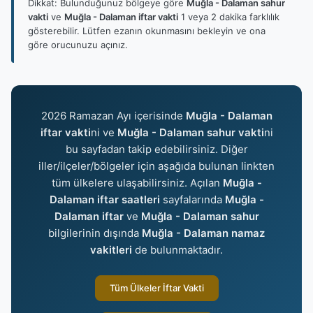
Dikkat: Bulunduğunuz bölgeye göre
Muğla - Dalaman sahur
vakti
ve
Muğla - Dalaman iftar vakti
1 veya 2 dakika farklılık
gösterebilir. Lütfen ezanın okunmasını bekleyin ve ona
göre orucunuzu açınız.
2026 Ramazan Ayı içerisinde
Muğla - Dalaman
iftar vakti
ni ve
Muğla - Dalaman sahur vakti
ni
bu sayfadan takip edebilirsiniz. Diğer
iller/ilçeler/bölgeler için aşağıda bulunan linkten
tüm ülkelere ulaşabilirsiniz. Açılan
Muğla -
Dalaman iftar saatleri
sayfalarında
Muğla -
Dalaman iftar
ve
Muğla - Dalaman sahur
bilgilerinin dışında
Muğla - Dalaman namaz
vakitleri
de bulunmaktadır.
Tüm Ülkeler İftar Vakti